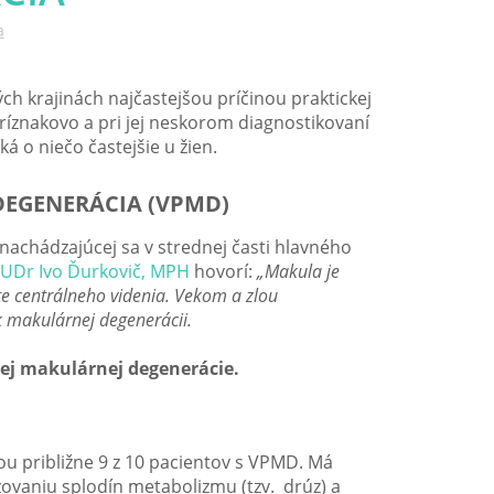
a
h krajinách najčastejšou príčinou praktickej
zpríznakovo a pri jej neskorom diagnostikovaní
á o niečo častejšie u žien.
EGENERÁCIA (VPMD)
 nachádzajúcej sa v strednej časti hlavného
UDr Ivo Ďurkovič, MPH
hovorí:
„Makula je
te centrálneho videnia. Vekom a zlou
k makulárnej degenerácii.
j makulárnej degenerácie.
ou približne 9 z 10 pacientov s VPMD. Má
zovaniu splodín metabolizmu (tzv. drúz) a