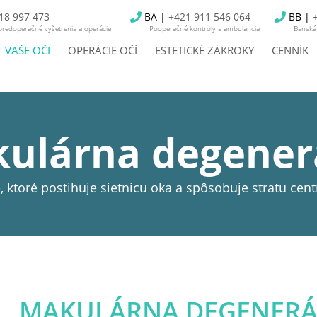
18 997 473
BA |
+421 911 546 064
BB |
redoperačné vyšetrenia a operácie
Pooperačné kontroly a ambulancia
Banská 
VAŠE OČI
OPERÁCIE OČÍ
ESTETICKÉ ZÁKROKY
CENNÍK
ulárna degener
 ktoré postihuje sietnicu oka a spôsobuje stratu cent
MAKULÁRNA DEGENERÁ