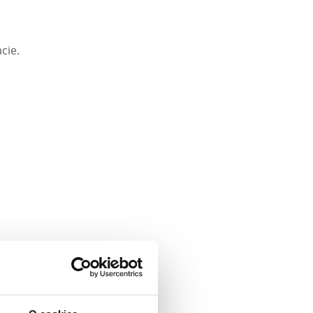
cie.
uly: