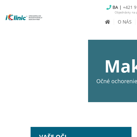
BA |
+421 9
Objednávky na p
O NÁS
Mak
Očné ochorenie,
VAŠE OČI