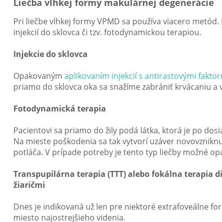
Liečba vlhkej formy makulárnej degenerácie
Pri liečbe vlhkej formy VPMD sa používa viacero metód. 
injekcií do sklovca či tzv. fotodynamickou terapiou.
Injekcie do sklovca
Opakovaným
aplikovaním injekcií s antirastovými fakto
priamo do sklovca oka sa snažíme zabrániť krvácaniu a vz
Fotodynamická terapia
Pacientovi sa priamo do žily podá látka, ktorá je po dos
Na mieste poškodenia sa tak vytvorí uzáver novovzniknut
potláča. V prípade potreby je tento typ liečby možné op
Transpupilárna terapia (TTT) alebo fokálna terapia 
žiaričmi
Dnes je indikovaná už len pre niektoré extrafoveálne fo
miesto najostrejšieho videnia.