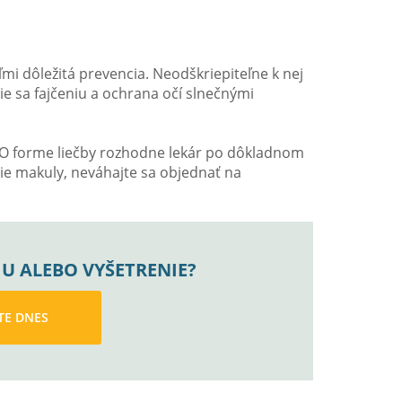
ľmi dôležitá prevencia. Neodškriepiteľne k nej
e sa fajčeniu a ochrana očí slnečnými
u. O forme liečby rozhodne lekár po dôkladnom
ie makuly, neváhajte sa objednať na
U ALEBO VYŠETRENIE?
TE DNES