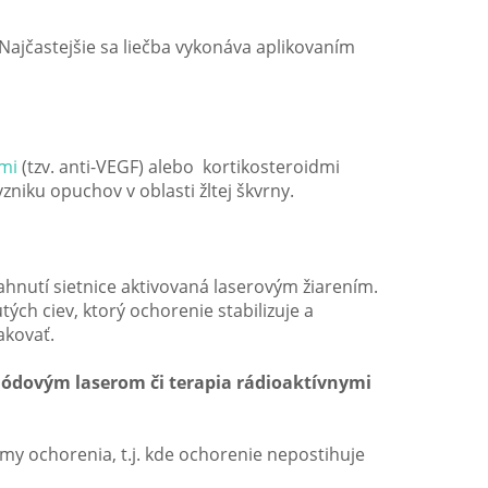
Najčastejšie sa liečba vykonáva aplikovaním
rmi
(tzv. anti-VEGF) alebo kortikosteroidmi
niku opuchov v oblasti žltej škvrny.
iahnutí sietnice aktivovaná laserovým žiarením.
ých ciev, ktorý ochorenie stabilizuje a
akovať.
diódovým laserom či terapia rádioaktívnymi
rmy ochorenia, t.j. kde ochorenie nepostihuje