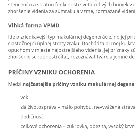
stenčením a stratou funkčnosti svetlocitlivých buniek 
zhoršenie videnia za súmraku a v tme, rozmazané videni
Vlhká forma VPMD
Ide o zriedkavejší typ makulárnej degenerácie, no jej pri
čiastočnej či úplnej straty zraku. Dochádza pri nej ku k
opuchom v mieste najostrejšieho videnia. Jej príznaky s
zhoršenie schopnosti čítať, rozoznávať tváre a jemné det
PRÍČINY VZNIKU OCHORENIA
Medzi
najčastejšie príčiny vzniku makulárnej degene
vek
zlá životospráva – málo pohybu, nevyvážená strava
dedičnosť
celkové ochorenia – cukrovka, obezita, vysoký krvný