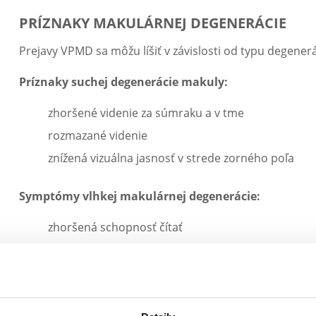
PRÍZNAKY MAKULÁRNEJ DEGENERÁCIE
Prejavy VPMD sa môžu líšiť v závislosti od typu degenerá
Príznaky suchej degenerácie makuly:
zhoršené videnie za súmraku a v tme
rozmazané videnie
znížená vizuálna jasnosť v strede zorného poľa
Symptómy vlhkej makulárnej degenerácie:
zhoršená schopnosť čítať
problém s rozoznávaním tvárí
deformácia obrazu
Ďalšie prejavy vekom podmienenej degenerácie mak