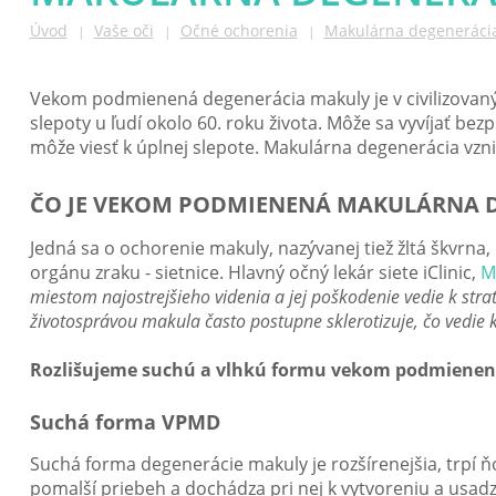
Úvod
Vaše oči
Očné ochorenia
Makulárna degeneráci
|
|
|
Vekom podmienená degenerácia makuly je v civilizovanýc
slepoty u ľudí okolo 60. roku života. Môže sa vyvíjať be
môže viesť k úplnej slepote. Makulárna degenerácia vznik
ČO JE VEKOM PODMIENENÁ MAKULÁRNA D
Jedná sa o ochorenie makuly, nazývanej tiež žltá škvrna,
orgánu zraku - sietnice. Hlavný očný lekár siete iClinic,
M
miestom najostrejšieho videnia a jej poškodenie vedie k stra
životosprávou makula často postupne sklerotizuje, čo vedie 
Rozlišujeme suchú a vlhkú formu vekom podmienene
Suchá forma VPMD
Suchá forma degenerácie makuly je rozšírenejšia, trpí ň
pomalší priebeh a dochádza pri nej k vytvoreniu a usad