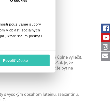
O cookies
vnosti používame súbory
om v oblasti sociálnych
mi, ktoré ste im poskytli
postupom v súčasnosti nedá úplne vyliečiť,
Povoliť všetko
izovať či zmierniť. Problémom však je, že
epuknutí choroby naplno už môže byť na
áty s vysokým obsahom luteínu, zeaxantínu,
a C.