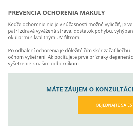
PREVENCIA OCHORENIA MAKULY
Keďže ochorenie nie je v súčasnosti možné vyliečiť, je ve
patrí zdravá vyvážená strava, dostatok pohybu, vyhýbani
okuliarmi s kvalitným UV filtrom.
Po odhalení ochorenia je dôležité čím skôr začať liečb
očnom vyšetrení. Ak pociťujete prvé príznaky degenerác
vyšetrenie k našim odborníkom.
MÁTE ZÁUJEM O KONZULTÁCI
OBJEDNAJTE SA EŠ