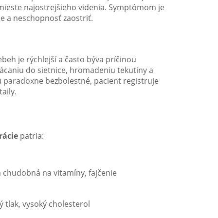
v mieste najostrejšieho videnia. Symptómom je
e a neschopnosť zaostriť.
ebeh je rýchlejší a často býva príčinou
rvácaniu do sietnice, hromadeniu tekutiny a
ú paradoxne bezbolestné, pacient registruje
aily.
rácie
patria:
 chudobná na vitamíny, fajčenie
 tlak, vysoký cholesterol