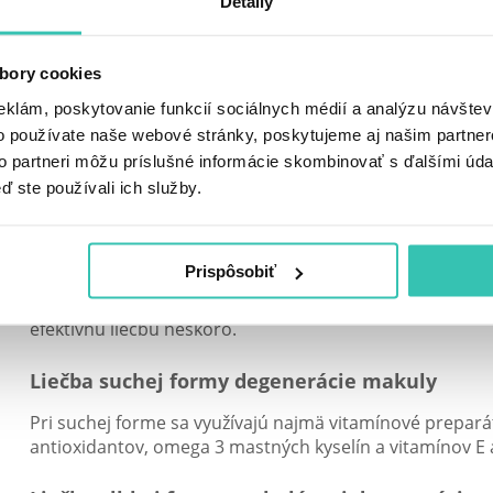
Detaily
tmavé škvrny pri videní
výpadky zraku
bory cookies
krivý obraz
eklám, poskytovanie funkcií sociálnych médií a analýzu návšte
o používate naše webové stránky, poskytujeme aj našim partner
zhoršená farebná citlivosť
to partneri môžu príslušné informácie skombinovať s ďalšími údaj
ď ste používali ich služby.
MOŽNOSTI LIEČBY DEGENERÁCIE MAKULY
Makulárna degenerácia sa napriek moderným liečebným 
Prispôsobiť
pri včasnej diagnostike a nasadení liečby sa môže stabil
pacient zo začiatku príznaky ani nemusí vnímať a po pr
efektívnu liečbu neskoro.
Liečba suchej formy degenerácie makuly
Pri suchej forme sa využívajú najmä vitamínové prepar
antioxidantov, omega 3 mastných kyselín a vitamínov E 