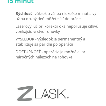
15 minút
Rýchlosť
- zákrok trvá iba niekoľko minút a vy
už na druhý deň môžete ísť do práce
Laserový lúč pri korekcii oka neporušuje citlivú
vonkajšiu vrstvu rohovky
VÝSLEDOK - výsledok je permanentný a
stabilizuje sa pár dní po operácií
DOSTUPNOSŤ - operácia je možná aj pri
náročných nálezoch na rohovke