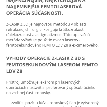
NAJPRESNEJŠIA, NAJRÝCHLEJŠIA A
NAJJEMNEJŠIA FEMTOLASEROVÁ
OPERÁCIA SÚČASNOSTI.
Z-LASIK Z 3D je najnovšou metódou v oblasti
refrakčnej chirurgie, koriguje krátkozrakosť,
ďalekozrakosť a astigmatizmus. Táto operačná
metóda vyžaduje použitie dvoch laserov -
femtosekundového FEMTO LDV Z8 a excimerového.
VÝHODY OPERÁCIE Z-LASIK Z 3D S
FEMTOSEKUNDOVÝM LASEROM FEMTO
LDV Z8
Prístroj umožnuje lekárom pri laserových
operáciach nastaviť si preferovaný spôsob účinku
na vrchnej časti rohovky.
zvoliť si pozíciu lúča - rohovkový flap je vytvorený