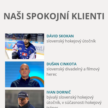
NAŠI SPOKOJNÍ KLIENTI
DÁVID SKOKAN
MICHAL ZÁTORSKÝ
slovenský hokejový útočník
12-násobný majster Slovenska v
boxe
DUŠAN CINKOTA
PAĽO DRAPÁK
slovenský divadelný a filmový
spevák a basgitarista skupiny
herec
Metalinda
IVAN DORNIČ
MAXIME FORTIER
bývalý slovenský hokejový
útočník hokejového tímu iClinic
útočník, v súčasnosti hokejový
Bratislava Capitals
tréner