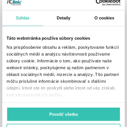
Súhlas
Detaily
O cookies
FEMTOSEKUNDOVÝ LASER ZIEMER
FEMTO LDV Z8
Táto webstránka používa súbory cookies
Femtosekundový laser FEMTO LDV Z8, ktorý sa
Na prispôsobenie obsahu a reklám, poskytovanie funkcií
využíva pri metóde Z-LASIK Z 3D je najnovším
laserom z dielne švajčiarkej značky Ziemer. Od iných
sociálnych médií a analýzu návštevnosti používame
laserov sa odlišuje tým, že umožňuje komplexnú
súbory cookie. Informácie o tom, ako používate naše
chirurgiu rohovky.
webové stránky, poskytujeme aj našim partnerom v
oblasti sociálnych médií, inzercie a analýzy. Títo partneri
môžu príslušné informácie skombinovať s ďalšími
údajmi, ktoré ste im poskytli alebo ktoré od vás získali,
keď ste používali ich služby.
Povoliť všetko