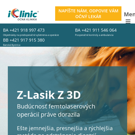
NAPÍŠTE NÁM, ODPOVIE VÁM
Me
OČNÝ LEKÁR
BA
+421 918 997 473
BA
+421 911 546 064
Objednávky na predoperačné vyšetrenia a operácie
Pooperačné kontroly a ambulancia
BB
+421 917 915 380
Banská Bystrica
Z-Lasik Z 3D
Budúcnosť femtolaserových
operácií práve dorazila
Ešte jemnejšia, presnejšia a rýchlejšia