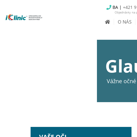
BA |
+421 9
Objednávky na p
O NÁS
Gla
Vážne očné 
VAŠE OČI