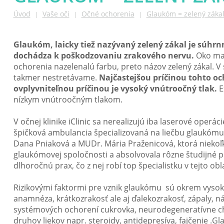
Úvod
Vaše oči
Očné ochorenia
Glaukóm = zelený záka
|
|
|
Glaukóm, laicky tiež nazývaný zelený zákal je súhrn
dochádza k poškodzovaniu zrakového nervu.
Oko mal
ochorenia nazelenalú farbu, preto názov zelený zákal. V
takmer nestretávame.
Najčastejšou príčinou tohto oc
ovplyvniteľnou príčinou je vysoký vnútroočný tlak.
E
nízkym vnútroočným tlakom.
V očnej klinike iClinic sa nerealizujú iba laserové operác
špičková ambulancia špecializovaná na liečbu glaukómu
Dana Pniaková a MUDr. Mária Praženicová, ktorá niekoľ
glaukómovej spoločnosti a absolvovala rôzne študijné pr
dlhoročnú prax, čo z nej robí top špecialistku v tejto obla
Rizikovými faktormi pre vznik glaukómu sú okrem vysok
anamnéza, krátkozrakosť ale aj ďalekozrakosť, zápaly, n
systémových ochorení cukrovka, neurodegeneratívne cho
druhov liekov napr. steroidy, antidepresíva, fajčenie .G