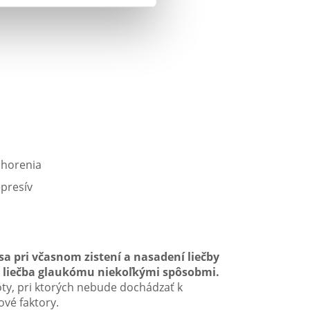
chorenia
epresív
 sa pri včasnom zistení a nasadení liečby
ha liečba glaukómu niekoľkými spôsobmi.
oty, pri ktorých nebude dochádzať k
ové faktory.