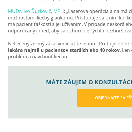
MUDr. Ivo Ďurkovič, MPH
: „Laserová operácia a najmä c
možnosťami liečby glaukómu. Pristupuje sa k nim len k
má pacient ťažkosti s jej užívaním. V prípade neskoršie
odporúčaný ihneď, aby sa ochorenie rýchlo nezhoršoval
Neliečený zelený zákal vedie až k slepote. Preto je dôleži
lekára najmä u pacientov starších ako 40 rokov
. Len
problém a navrhnúť liečbu.
MÁTE ZÁUJEM O KONZULTÁCI
OBJEDNAJTE SA EŠ