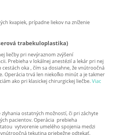
ch kvapiek, prípadne liekov na zníženie
serová trabekuloplastika)
nej liečby pri nevýraznom zvýšení
i. Prebieha v lokálnej anestézií a lekár pri nej
h cestách oka , čím sa dosiahne, že vnútroočná
e. Operácia trvá len niekoľko minút a je takmer
ám ako pri klasickej chirurgickej liečbe.
Viac
zlyhania ostatných možností, či pri záchyte
dých pacientov. Operácia prebieha
podstatou vytvorenie umelého spojenia medzi
nútroočná tekutina priebežne odtekať.