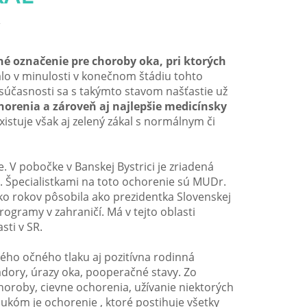
l
né označenie pre choroby oka, pri ktorých
o v minulosti v konečnom štádiu tohto
 súčasnosti sa s takýmto stavom našťastie už
horenia a zároveň aj najlepšie medicínsky
xistuje však aj zelený zákal s normálnym či
ie. V pobočke v Banskej Bystrici je zriadená
. Špecialistkami na toto ochorenie sú MUDr.
ko rokov pôsobila ako prezidentka Slovenskej
ogramy v zahraničí. Má v tejto oblasti
sti v SR.
ého očného tlaku aj pozitívna rodinná
ádory, úrazy oka, pooperačné stavy. Zo
roby, cievne ochorenia, užívanie niektorých
laukóm je ochorenie , ktoré postihuje všetky