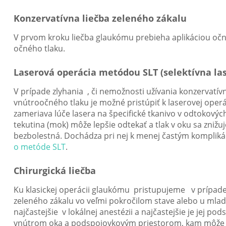
Konzervatívna liečba zeleného zákalu
V prvom kroku liečba glaukómu prebieha aplikáciou očný
očného tlaku.
Laserová operácia metódou SLT (selektívna la
V prípade zlyhania , či nemožnosti užívania konzervatív
vnútroočného tlaku je možné pristúpiť k laserovej operáci
zameriava lúče lasera na špecifické tkanivo v odtokovýc
tekutina (mok) môže lepšie odtekať a tlak v oku sa znižuj
bezbolestná. Dochádza pri nej k menej častým komplikáci
o metóde SLT
.
Chirurgická liečba
Ku klasickej operácii glaukómu pristupujeme v prípade 
zeleného zákalu vo veľmi pokročilom stave alebo u mla
najčastejšie v lokálnej anestézii a najčastejšie je jej 
vnútrom oka a podspojovkovým priestorom, kam môže v