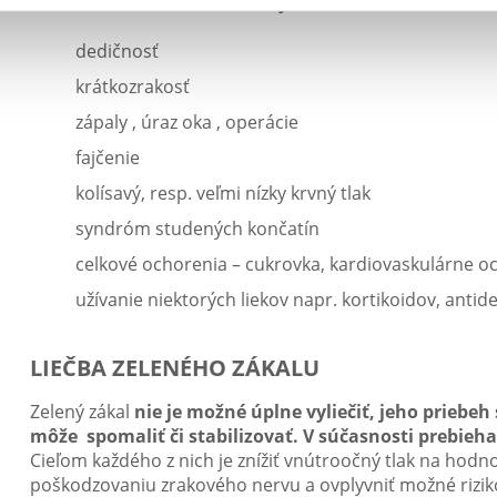
Medzi
hlavné rizikové faktory možno zaradiť
:
dedičnosť
krátkozrakosť
zápaly , úraz oka , operácie
fajčenie
kolísavý, resp. veľmi nízky krvný tlak
syndróm studených končatín
celkové ochorenia – cukrovka, kardiovaskulárne o
užívanie niektorých liekov napr. kortikoidov, antid
LIEČBA ZELENÉHO ZÁKALU
Zelený zákal
nie je možné úplne vyliečiť, jeho priebeh
môže spomaliť či stabilizovať. V súčasnosti prebie
Cieľom každého z nich je znížiť vnútroočný tlak na hodn
poškodzovaniu zrakového nervu a ovplyvniť možné rizik