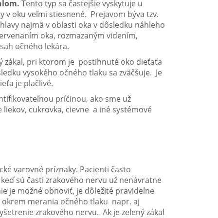
hlom.
Tento typ sa častejšie vyskytuje u
 v oku veľmi stiesnené. Prejavom býva tzv.
hlavy najmä v oblasti oka v dôsledku náhleho
červenaním oka, rozmazaným videním,
ásah očného lekára.
ý zákal, pri ktorom je postihnuté oko dieťaťa
ledku vysokého očného tlaku sa zväčšuje. Je
eťa je plačlivé.
ifikovateľnou príčinou, ako sme už
e liekov, cukrovka, cievne a iné systémové
é varovné príznaky. Pacienti často
, keď sú časti zrakového nervu už nenávratne
e je možné obnoviť, je dôležité pravidelne
ú okrem merania očného tlaku napr. aj
yšetrenie zrakového nervu. Ak je zelený zákal