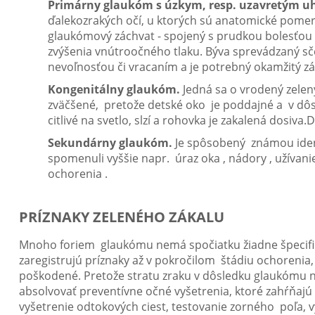
Primárny glaukóm s úzkym, resp. uzavretým u
ďalekozrakých očí, u ktorých sú anatomické pomery
glaukómový záchvat - spojený s prudkou bolesťou 
zvýšenia vnútroočného tlaku. Býva sprevádzaný s
nevoľnosťou či vracaním a je potrebný okamžitý z
Kongenitálny glaukóm.
Jedná sa o vrodený zelen
zväčšené, pretože detské oko je poddajné a v dôs
citlivé na svetlo, slzí a rohovka je zakalená dosiva.Di
Sekundárny glaukóm.
Je spôsobený známou ident
spomenuli vyššie napr. úraz oka , nádory , užívani
ochorenia .
PRÍZNAKY ZELENÉHO ZÁKALU
Mnoho foriem glaukómu nemá spočiatku žiadne špecifick
zaregistrujú príznaky až v pokročilom štádiu ochorenia
poškodené. Pretože stratu zraku v dôsledku glaukómu ni
absolvovať preventívne očné vyšetrenia, ktoré zahŕňaj
vyšetrenie odtokových ciest, testovanie zorného poľa, v