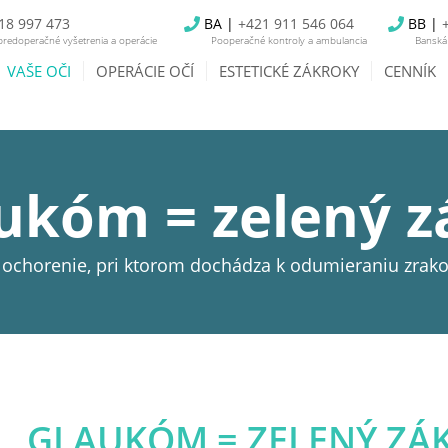
18 997 473
BA |
+421 911 546 064
BB |
redoperačné vyšetrenia a operácie
Pooperačné kontroly a ambulancia
Banská 
VAŠE OČI
OPERÁCIE OČÍ
ESTETICKÉ ZÁKROKY
CENNÍK
ukóm = zelený z
ochorenie, pri ktorom dochádza k odumieraniu zrak
GLAUKÓM = ZELENÝ ZÁ