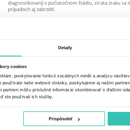
diagnostikovaný v počiatočnom štádiu, strata zraku sa
prípadoch aj zabrzdiť.
Najčastejšie príznaky glaukómu v závislosti od typu a štá
zahmlenie až zúženie zorného poľa
strata priestorového videnia
Detaily
glaukómový záchvat - náhla strata zraku
zahmlené videnie
bory cookies
svetloplachosť
eklám, poskytovanie funkcií sociálnych médií a analýzu návšte
bolesti hlavy najmä v oblasti očí
o používate naše webové stránky, poskytujeme aj našim partner
to partneri môžu príslušné informácie skombinovať s ďalšími údaj
nevoľnosť
ď ste používali ich služby.
strata zrakovej ostrosti v pokročilom štádiu ocho
RIZIKOVÉ FAKTORY ZELENÉHO ZÁKALU
Prispôsobiť