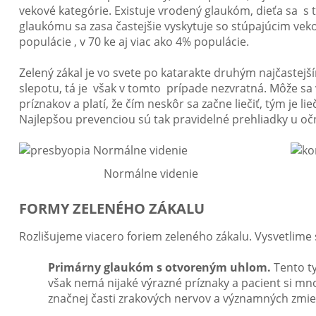
vekové kategórie. Existuje vrodený glaukóm, dieťa sa s
glaukómu sa zasa častejšie vyskytuje so stúpajúcim vek
populácie , v 70 ke aj viac ako 4% populácie.
Zelený zákal je vo svete po katarakte druhým najčaste
slepotu, tá je však v tomto prípade nezvratná. Môže sa v
príznakov a platí, že čím neskôr sa začne liečiť, tým je 
Najlepšou prevenciou sú tak pravidelné prehliadky u oč
Normálne videnie
FORMY ZELENÉHO ZÁKALU
Rozlišujeme viacero foriem zeleného zákalu. Vysvetlime s
Primárny glaukóm s otvoreným uhlom.
Tento ty
však nemá nijaké výrazné príznaky a pacient si m
značnej časti zrakových nervov a významných zmie