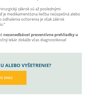
hirurgický zákrok sú až poslednými
eď je medikamentózna liečba neúspešná alebo
ho odhalenia ochorenia je však zákrok
o.“
té
nezanedbávať preventívne prehliadky u
 očný lekár dokáže včas diagnostikovať
U ALEBO VYŠETRENIE?
TE DNES