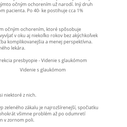
 týmto očným ochorením už narodí. Iný druh
om pacienta. Po 40- ke postihuje cca 1%
jším očným ochorením, ktoré spôsobuje
yvíjať v oku aj niekoľko rokov bez akýchkoľvek
liečba komplikovanejšia a menej perspektívna.
ného lekára.
Videnie s glaukómom
i niektoré z nich.
p zeleného zákalu je najrozšírenejší, spočiatku
nohokrát všimne problém až po odumretí
n v zornom poli.