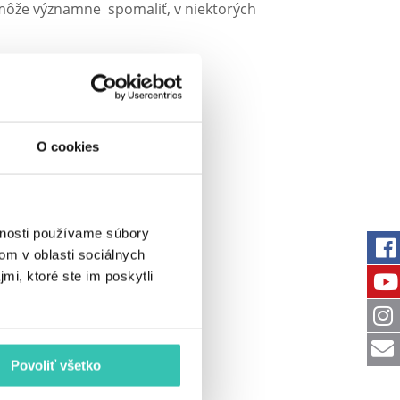
 môže významne spomaliť, v niektorých
dia sú:
O cookies
vnosti používame súbory
om v oblasti sociálnych
mi, ktoré ste im poskytli
renia
Povoliť všetko