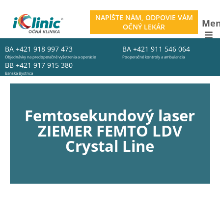
NAPÍŠTE NÁM, ODPOVIE VÁM
Me
OČNÝ LEKÁR
BA
+421 918 997 473
BA
+421 911 546 064
Objednávky na predoperačné vyšetrenia a operácie
Pooperačné kontroly a ambulancia
BB
+421 917 915 380
Banská Bystrica
Femtosekundový laser
ZIEMER FEMTO LDV
Crystal Line