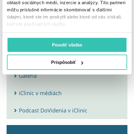
oblasti sociálnych médií, inzercie a analýzy. Títo partneri
môžu príslušné informácie skombinovať s ďalšími
Femtosekundový laser ZIEMER FEMTO LDV
údajmi, ktoré ste im poskytli alebo ktoré od vás získali,
Crystal Line
keď ste používali ich služby.
Referencie
Povoliť všetko
Aktuality
Prispôsobiť
Galéria
iClinic v médiách
Podcast DoVidenia v iClinic