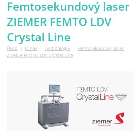
Femtosekundový laser
ZIEMER FEMTO LDV
Crystal Line
Úvod
O nás
Technológie
Femtosekundový laser
|
|
|
ZIEMER FEMTO LDV Crystal Line