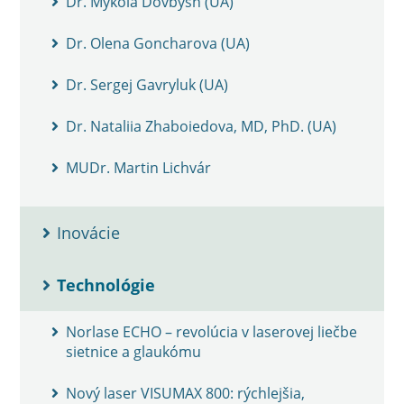
Dr. Mykola Dovbysh (UA)
Dr. Olena Goncharova (UA)
Dr. Sergej Gavryluk (UA)
Dr. Nataliia Zhaboiedova, MD, PhD. (UA)
MUDr. Martin Lichvár
Inovácie
Technológie
Norlase ECHO – revolúcia v laserovej liečbe
sietnice a glaukómu
Nový laser VISUMAX 800: rýchlejšia,