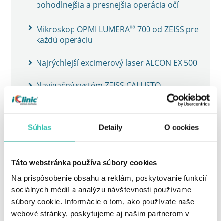
pohodlnejšia a presnejšia operácia očí
®
Mikroskop OPMI LUMERA
700 od ZEISS pre
každú operáciu
Najrýchlejší excimerový laser ALCON EX 500
Navigačný systém ZEISS CALLISTO
Unikátny excimerový laser ZEISS MEL 90 1050
Hz
Súhlas
Detaily
O cookies
Unikátny femtosekundový laser ZEISS
VISUMAX 500
Táto webstránka používa súbory cookies
Femtosekundový laser ZIEMER FEMTO LDV
Na prispôsobenie obsahu a reklám, poskytovanie funkcií
Z8
sociálnych médií a analýzu návštevnosti používame
súbory cookie. Informácie o tom, ako používate naše
Femtosekundový laser ZIEMER FEMTO LDV
webové stránky, poskytujeme aj našim partnerom v
Z6