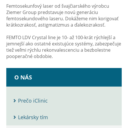
Femtosekunfový laser od švajčiarského výrobcu
Ziemer Group predstavuje novú generáciu
femtosekundového laseru. Dokážeme nim korigovať
krátkozrakosť, astigmatizmus a ďalekozrakosť.
FEMTO LDV Crystal line je 10- až 100-krát rýchlejší a
jemnejší ako ostatné existujúce systémy, zabezpečuje
tiež veľmi rýchlu rekonvalescenciu a bezbolestne
pooperačné obdobie.
O NÁS
Prečo iClinic
Lekársky tím