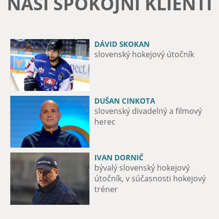
NAŠI SPOKOJNÍ KLIENTI
DÁVID SKOKAN
MICHAL ZÁTORSKÝ
slovenský hokejový útočník
12-násobný majster Slovenska v
boxe
DUŠAN CINKOTA
PAĽO DRAPÁK
slovenský divadelný a filmový
spevák a basgitarista skupiny
herec
Metalinda
IVAN DORNIČ
MAXIME FORTIER
bývalý slovenský hokejový
útočník hokejového tímu iClinic
útočník, v súčasnosti hokejový
Bratislava Capitals
tréner