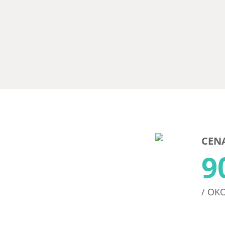
CENA
9
/ OK