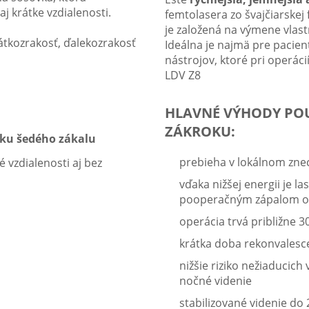
j krátke vzdialenosti.
femtolasera zo švajčiarske
je založená na výmene vlast
tkozrakosť, ďalekozrakosť
Ideálna je najmä pre pacien
nástrojov, ktoré pri operá
LDV Z8
HLAVNÉ VÝHODY POUŽ
ZÁKROKU:
niku šedého zákalu
prebieha v lokálnom znec
é vzdialenosti aj bez
vďaka nižšej energii je l
pooperačným zápalom o
operácia trvá približne 3
krátka doba rekonvalesc
nižšie riziko nežiaducich
nočné videnie
stabilizované videnie do