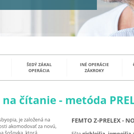
ŠEDÝ ZÁKAL
INÉ OPERÁCIE
OPERÁCIA
ZÁKROKY
e na čítanie - metóda PRE
byopia, je založená na
FEMTO Z-PRELEX - 
osti akomodovať za novú,
na šošovka, ktorá
Ešte
rýchlejšia, jemnejšia