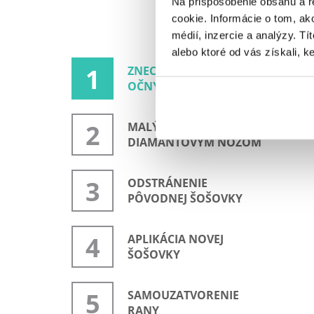
Na prispôsobenie obsahu a r
cookie. Informácie o tom, ak
médií, inzercie a analýzy. Tí
alebo ktoré od vás získali, ke
1
ZNECITLIVIE OKA
OČNÝMI KVAPKAMI
2
MALÝ REZ
DIAMANTOVÝM NOŽOM
3
ODSTRÁNENIE
PÔVODNEJ ŠOŠOVKY
4
APLIKÁCIA NOVEJ
ŠOŠOVKY
5
SAMOUZATVORENIE
RANY