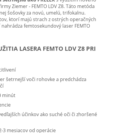
j firmy Ziemer - FEMTO LDV Z8. Táto metóda
nej šošovky za novú, umelú, trifokalnu.
tov, ktorí majú strach z ostrých operačných
cií nahrádza femtosekundový laser FEMTO
ITIA LASERA FEMTO LDV Z8 PRI
itlivení
aser šetrnejší voči rohovke a predchádza
čí
0 minút
encie
 vedľajších účinkov ako suché oči či zhoršené
 2-3 mesiacov od operácie