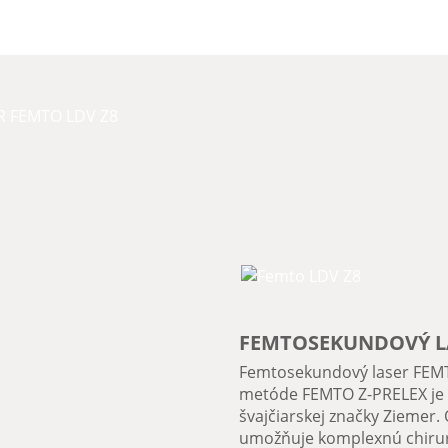
FEMTOSEKUNDOVÝ LA
Femtosekundový laser FEMTO
metóde FEMTO Z-PRELEX je 
švajčiarskej značky Ziemer. 
umožňuje komplexnú chirur