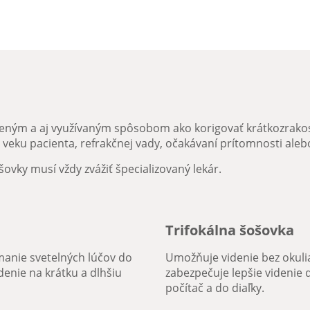
eným a aj využívaným spôsobom ako korigovať
krátkozrako
 veku pacienta, refrakčnej vady, očakávaní prítomnosti ale
vky musí vždy zvážiť špecializovaný lekár.
Trifokálna šošovka
manie svetelných lúčov do
Umožňuje videnie bez okulia
denie na krátku a dlhšiu
zabezpečuje lepšie videnie d
počítač a do diaľky.