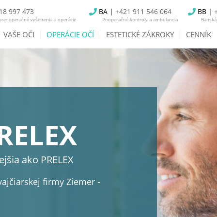
18 997 473
BA |
+421 911 546 064
BB |
redoperačné vyšetrenia a operácie
Pooperačné kontroly a ambulancia
Banská 
VAŠE OČI
OPERÁCIE OČÍ
ESTETICKÉ ZÁKROKY
CENNÍK
RELEX
nejšia ako PRELEX
ajčiarskej firmy Ziemer -