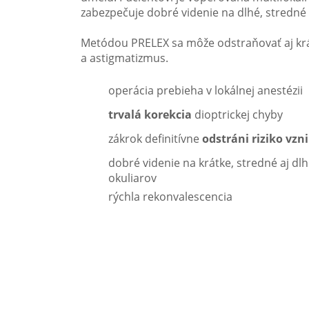
zabezpečuje dobré videnie na dlhé, stredné a
Metódou PRELEX sa môže odstraňovať aj krá
a astigmatizmus.
operácia prebieha v lokálnej anestézii
trvalá korekcia
dioptrickej chyby
zákrok definitívne
odstráni riziko vz
dobré videnie na krátke, stredné aj dlh
okuliarov
rýchla rekonvalescencia