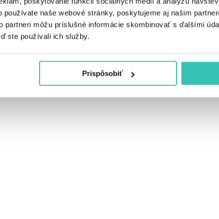
eklám, poskytovanie funkcií sociálnych médií a analýzu návšte
o používate naše webové stránky, poskytujeme aj našim partner
to partneri môžu príslušné informácie skombinovať s ďalšími údaj
ď ste používali ich služby.
Prispôsobiť