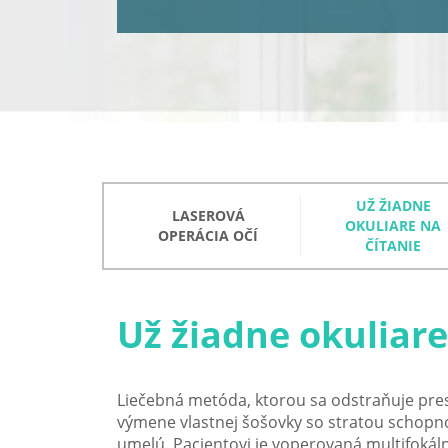
UŽ ŽIADNE
LASEROVÁ
OKULIARE NA
OPERÁCIA OČÍ
ČÍTANIE
Už žiadne okuliar
Liečebná metóda, ktorou sa odstraňuje pres
výmene vlastnej šošovky so stratou schopn
umelú. Pacientovi je voperovaná multifokál