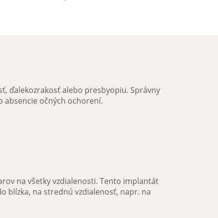
sť
,
ďalekozrakosť
alebo
presbyopiu
. Správny
bo absencie očných ochorení.
rov na všetky vzdialenosti. Tento implantát
o blízka, na strednú vzdialenosť, napr. na