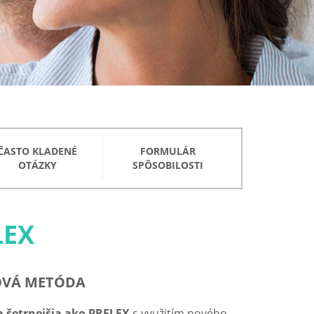
ČASTO KLADENÉ
FORMULÁR
OTÁZKY
SPÔSOBILOSTI
LEX
NOVÁ METÓDA
 a šetrnejšia ako PRELEX
s využitím nového