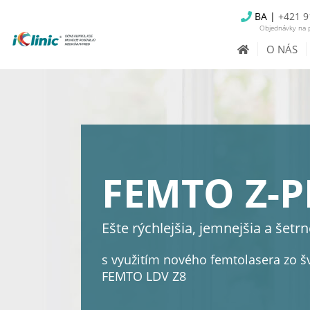
BA |
+421 9
Objednávky na p
O NÁS
FEMTO Z-P
Ešte rýchlejšia, jemnejšia a šetr
s využitím nového femtolasera zo šv
FEMTO LDV Z8