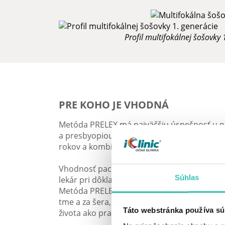
Profil multifokálnej šošovky 
PRE KOHO JE VHODNÁ
Metóda PRELEX má najväčšiu úspešnosť u p
a presbyopiou. Predpokladom pre absolvova
rokov a kombinácia dioptrií na diaľku s diopt
Vhodnosť pacienta na podstúpenie operácie
Súhlas
lekár pri dôkladnom vyšetrení a vstupnom 
Metóda PRELEX nie je vhodná pre pacientov 
tme a za šera, rovnako treba posúdiť aj ďal
Táto webstránka používa sú
života ako pracovné vyťaženie či voľnočasové