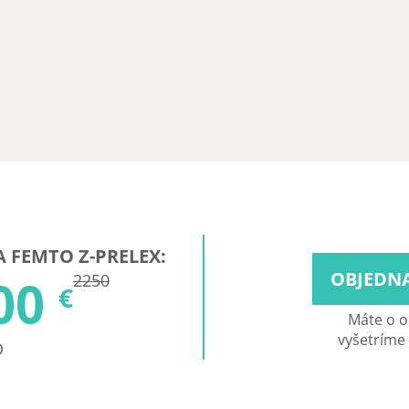
 FEMTO Z-PRELEX:
OBJEDNA
00
2250
€
Máte o o
vyšetríme
O