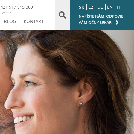
SK
CZ
DE
EN
IT
+421 917 915 380
Bystrica
NAPÍŠTE NÁM, ODPOVIE
BLOG
KONTAKT
VÁM OČNÝ LEKÁR