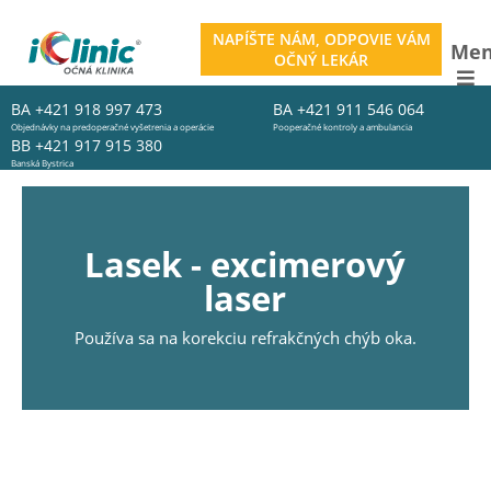
NAPÍŠTE NÁM, ODPOVIE VÁM
Me
OČNÝ LEKÁR
BA
+421 918 997 473
BA
+421 911 546 064
Objednávky na predoperačné vyšetrenia a operácie
Pooperačné kontroly a ambulancia
BB
+421 917 915 380
Banská Bystrica
Lasek - excimerový
laser
Používa sa na korekciu refrakčných chýb oka.