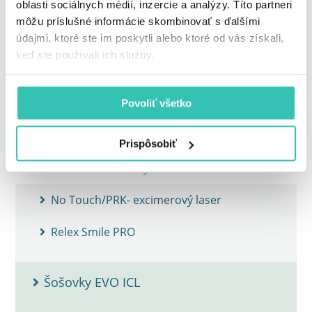
oblasti sociálnych médií, inzercie a analýzy. Títo partneri
Clear - femtosekundový laser Femto LDV Z8
môžu príslušné informácie skombinovať s ďalšími
údajmi, ktoré ste im poskytli alebo ktoré od vás získali,
Relex Smile 3D - femtosekundový laser
keď ste používali ich služby.
FEMTO Lasik 6D
Z-Lasik - Femtosekundový laser
Povoliť všetko
Z-Lasik Z 3D NOVINKA
Prispôsobiť
Lasek - excimerový laser
No Touch/PRK- excimerový laser
Relex Smile PRO
Šošovky EVO ICL