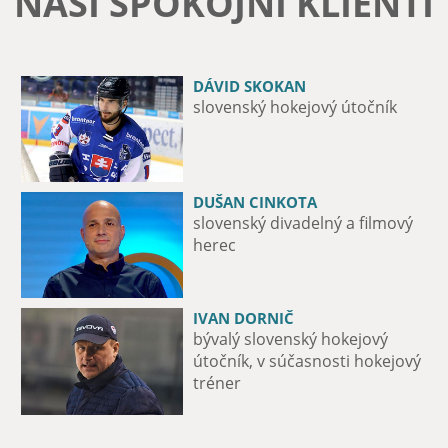
NAŠI SPOKOJNÍ KLIENTI
DÁVID SKOKAN
MICHAL ZÁTORSKÝ
slovenský hokejový útočník
12-násobný majster Slovenska v
boxe
DUŠAN CINKOTA
PAĽO DRAPÁK
slovenský divadelný a filmový
spevák a basgitarista skupiny
herec
Metalinda
IVAN DORNIČ
MAXIME FORTIER
bývalý slovenský hokejový
útočník hokejového tímu iClinic
útočník, v súčasnosti hokejový
Bratislava Capitals
tréner