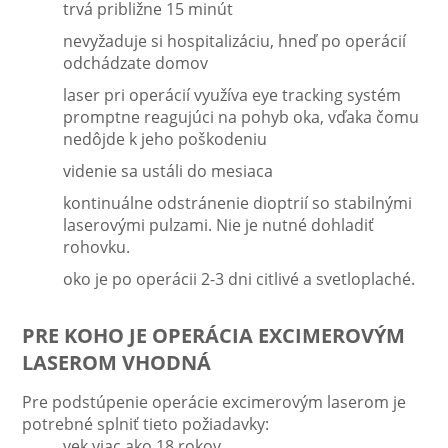
trvá približne 15 minút
nevyžaduje si hospitalizáciu, hneď po operácií
odchádzate domov
laser pri operácií využíva eye tracking systém
promptne reagujúci na pohyb oka, vďaka čomu
nedôjde k jeho poškodeniu
videnie sa ustáli do mesiaca
kontinuálne odstránenie dioptrií so stabilnými
laserovými pulzami. Nie je nutné dohladiť
rohovku.
oko je po operácii 2-3 dni citlivé a svetloplaché.
PRE KOHO JE OPERÁCIA EXCIMEROVÝM
LASEROM VHODNÁ
Pre podstúpenie operácie excimerovým laserom je
potrebné splniť tieto požiadavky:
vek viac ako 18 rokov