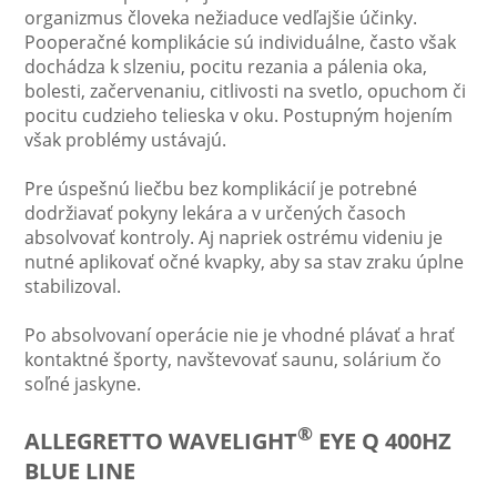
organizmus človeka nežiaduce vedľajšie účinky.
Pooperačné komplikácie sú individuálne, často však
dochádza k slzeniu, pocitu rezania a pálenia oka,
bolesti, začervenaniu, citlivosti na svetlo, opuchom či
pocitu cudzieho telieska v oku. Postupným hojením
však problémy ustávajú.
Pre úspešnú liečbu bez komplikácií je potrebné
dodržiavať pokyny lekára a v určených časoch
absolvovať kontroly. Aj napriek ostrému videniu je
nutné aplikovať očné kvapky, aby sa stav zraku úplne
stabilizoval.
Po absolvovaní operácie nie je vhodné plávať a hrať
kontaktné športy, navštevovať saunu, solárium čo
soľné jaskyne.
®
ALLEGRETTO WAVELIGHT
EYE Q 400HZ
BLUE LINE