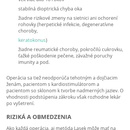
stabilná dioptrická chyba oka
žiadne rizikové zmeny na sietnici ani ochorení
rohovky (herpetické infekcie, degeneratívne
choroby,
keratokonus
)
žiadne reumatické choroby, pokročilú cukrovku,
ťažké poškodenie pečene, závažné poruchy
imunity a pod.
Operácia sa tiež neodporúča tehotným a dojčiacim
ženám, pacientom s kardiostimulátorom a
pacientom so sklonom k tvorbe nadmerných jaziev. O
vhodnosti podstúpenia zákroku však rozhodne lekár
po vyšetrení.
RIZIKÁ A OBMEDZENIA
Ako každá operácia, aj metóda Lasek môže mať na