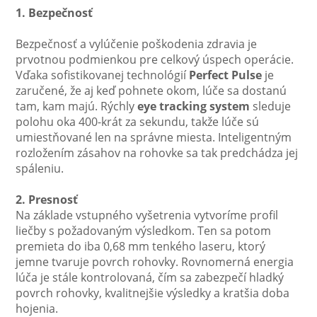
1. Bezpečnosť
Bezpečnosť a vylúčenie poškodenia zdravia je
prvotnou podmienkou pre celkový úspech operácie.
Vďaka sofistikovanej technológií
Perfect Pulse
je
zaručené, že aj keď pohnete okom, lúče sa dostanú
tam, kam majú. Rýchly
eye tracking system
sleduje
polohu oka 400-krát za sekundu, takže lúče sú
umiestňované len na správne miesta. Inteligentným
rozložením zásahov na rohovke sa tak predchádza jej
spáleniu.
2. Presnosť
Na základe vstupného vyšetrenia vytvoríme profil
liečby s požadovaným výsledkom. Ten sa potom
premieta do iba 0,68 mm tenkého laseru, ktorý
jemne tvaruje povrch rohovky. Rovnomerná energia
lúča je stále kontrolovaná, čím sa zabezpečí hladký
povrch rohovky, kvalitnejšie výsledky a kratšia doba
hojenia.