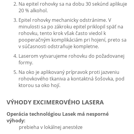
Na epitel rohovky sa na dobu 30 sekúnd aplikuje
20 % alkohol.
Epitel rohovky mechanicky odstránime. V
minulosti sa po zákroku epitel priklopil späť na
rohovku, tento krok však často viedol k
pooperačným komplikáciám pri hojení, preto sa
v súčasnosti odstraňuje kompletne.
Laserom vytvarujeme rohovku do požadovanej
formy.
Na oko je aplikovaný prípravok proti jazveniu
rohovkového tkaniva a kontaktná šošovka, pod
ktorou sa oko hojí.
VÝHODY EXCIMEROVÉHO LASERA
Operácia technológiou Lasek má nesporné
výhody:
prebieha v lokálnej anestéze