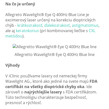
Na čo je určený
Allegreto Wavelight® Eye Q 400Hz Blue Line je
excimerový laser určený na korekciu dioptrických
chýb -
krátkozrakosť
,
ďalekozrakosť
,
astigmatizmus
,
ale aj
keratokonus
(pri kombinovanej liečbe s
CXL
metódou
).
Allegretto Wavelight® Eye Q 400Hz Blue line
Výhody
V iClinic používame lasery od nemeckej firmy
Wavelight AG., ktoré ako jediné na svete majú
FDA
certifikát na všetky dioptrické chyby oka
. Ide
zároveň o
najrýchlejšie lasery
s FDA certifikátom.
Túto technológiu charakterizuje bezpečnosť,
presnosť a rýchlosť.