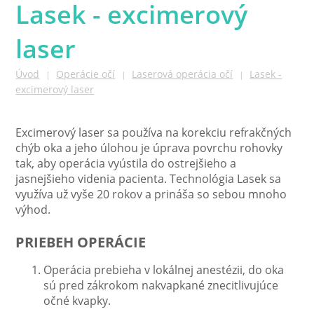
Lasek - excimerový
laser
Úvod
Operácie očí
Laserová operácia očí
Lasek -
|
|
|
excimerový laser
Excimerový laser sa používa na korekciu refrakčných
chýb oka a jeho úlohou je úprava povrchu rohovky
tak, aby operácia vyústila do ostrejšieho a
jasnejšieho videnia pacienta. Technológia Lasek sa
využíva už vyše 20 rokov a prináša so sebou mnoho
výhod.
PRIEBEH OPERÁCIE
Operácia prebieha v lokálnej anestézii, do oka
sú pred zákrokom nakvapkané znecitlivujúce
očné kvapky.