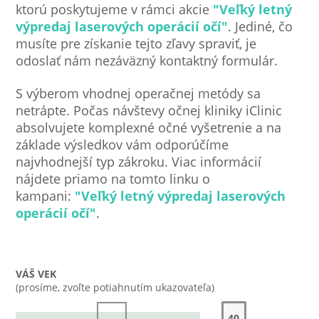
ktorú poskytujeme v rámci akcie
"Veľký letný
výpredaj laserových operácií očí
"
. Jediné, čo
musíte pre získanie tejto zľavy spraviť, je
odoslať nám nezáväzný kontaktný formulár.
S výberom vhodnej operačnej metódy sa
netrápte. Počas návštevy očnej kliniky iClinic
absolvujete komplexné očné vyšetrenie a na
základe výsledkov vám odporúčíme
najvhodnejší typ zákroku. Viac informácií
nájdete priamo na tomto linku o
kampani:
"Veľký letný výpredaj laserových
operácií očí
"
.
VÁŠ VEK
(prosíme, zvoľte potiahnutím ukazovateľa)