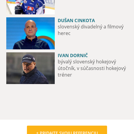
DUŠAN CINKOTA
PAĽO DRAPÁK
slovenský divadelný a filmový
spevák a basgitarista skupiny
herec
Metalinda
IVAN DORNIČ
MAXIME FORTIER
bývalý slovenský hokejový
útočník hokejového tímu iClinic
útočník, v súčasnosti hokejový
Bratislava Capitals
tréner
+ PRIDAJTE SVOJU REFERENCIU