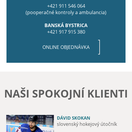
+421 911 546 064
(pooperačné kontroly a ambulancia)
BANSKÁ BYSTRICA
+421 917 915 380
ONLINE OBJEDNÁVKA
NAŠI SPOKOJNÍ KLIENTI
DÁVID SKOKAN
MICHAL ZÁTORSKÝ
slovenský hokejový útočník
12-násobný majster Slovenska v
boxe