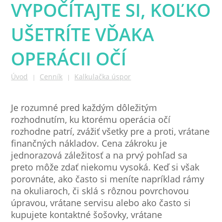
VYPOČÍTAJTE SI, KOĽKO
UŠETRÍTE VĎAKA
OPERÁCII OČÍ
Úvod
Cenník
Kalkulačka úspor
|
|
Je rozumné pred každým dôležitým
rozhodnutím, ku ktorému operácia očí
rozhodne patrí, zvážiť všetky pre a proti, vrátane
finančných nákladov. Cena zákroku je
jednorazová záležitosť a na prvý pohľad sa
preto môže zdať niekomu vysoká. Keď si však
porovnáte, ako často si meníte napríklad rámy
na okuliaroch, či sklá s rôznou povrchovou
úpravou, vrátane servisu alebo ako často si
kupujete kontaktné šošovky, vrátane