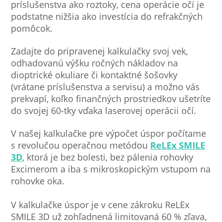
príslušenstva ako roztoky, cena operácie očí je
podstatne nižšia ako investícia do refrakčných
pomôcok.
Zadajte do pripravenej kalkulačky svoj vek,
odhadovanú výšku ročných nákladov na
dioptrické okuliare či kontaktné šošovky
(vrátane príslušenstva a servisu) a možno vás
prekvapí, koľko finančných prostriedkov ušetríte
do svojej 60-tky vďaka laserovej operácii očí.
V našej kalkulačke pre výpočet úspor počítame
s revolučou operačnou metódou
ReLEx SMILE
3D
, ktorá je bez bolesti, bez pálenia rohovky
Excimerom a iba s mikroskopickým vstupom na
rohovke oka.
V kalkulačke úspor je v cene zákroku ReLEx
SMILE 3D už zohľadnená limitovaná 60 % zľava,