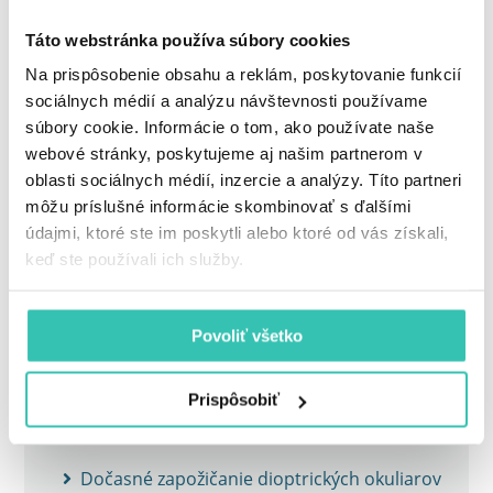
Táto webstránka používa súbory cookies
Na prispôsobenie obsahu a reklám, poskytovanie funkcií
sociálnych médií a analýzu návštevnosti používame
súbory cookie. Informácie o tom, ako používate naše
CENNÍK
webové stránky, poskytujeme aj našim partnerom v
oblasti sociálnych médií, inzercie a analýzy. Títo partneri
môžu príslušné informácie skombinovať s ďalšími
Cenník
údajmi, ktoré ste im poskytli alebo ktoré od vás získali,
keď ste používali ich služby.
Zľavy a benefity
Povoliť všetko
Veľký letný výpredaj laserových operácií očí –
60 % zľava
Prispôsobiť
Skupinová zľava
Dočasné zapožičanie dioptrických okuliarov