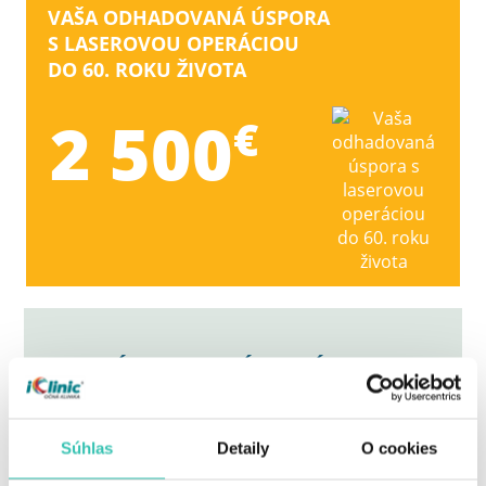
VAŠA ODHADOVANÁ ÚSPORA
S LASEROVOU OPERÁCIOU
DO 60. ROKU ŽIVOTA
2 500
€
MÁTE O OPERÁCIU ZÁUJEM?
Objednajte sa na konzultáciu alebo
samotné vyšetrenie ešte dnes.
Súhlas
Detaily
O cookies
CHCEM SA ZBAVIŤ OKULIAROV