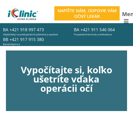
NAPÍŠTE NÁM, ODPOVIE VÁM
Me
OČNÝ LEKÁR
BA
+421 918 997 473
BA
+421 911 546 064
Objednávky na predoperačné vyšetrenia a operácie
Pooperačné kontroly a ambulancia
BB
+421 917 915 380
Banská Bystrica
Vypočítajte si, koľko
ušetríte vďaka
operácii očí