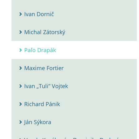
Ivan Dornič
Michal Zátorský
Paľo Drapák
Maxime Fortier
Ivan „Tuli“ Vojtek
Richard Pánik
Ján Sýkora