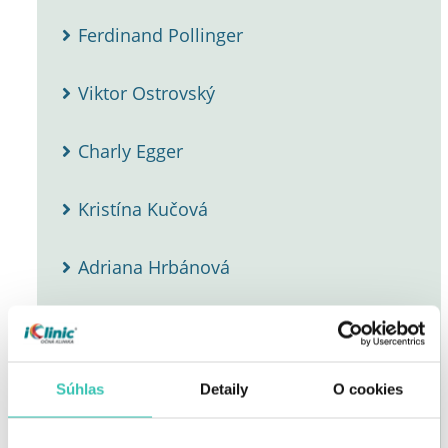
Ferdinand Pollinger
Viktor Ostrovský
Charly Egger
Kristína Kučová
Adriana Hrbánová
Michael Ty Wishart
Denisa Vyšňovská
Súhlas
Detaily
O cookies
Marko Borároš