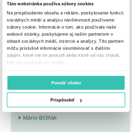
Táto webstránka používa súbory cookies
Na prispôsobenie obsahu a reklám, poskytovanie funkcií
Robert Kovařík
sociálnych médií a analýzu návštevnosti používame
súbory cookie. Informácie o tom, ako používate naše
Ján Galamboš
webové stránky, poskytujeme aj našim partnerom v
oblasti sociálnych médií, inzercie a analýzy. Títo partneri
môžu príslušné informácie skombinovať s ďalšími
Zdeno Cíger
údajmi, ktoré ste im poskytli alebo ktoré od vás získali,
keď ste používali ich služby.
Eva Cifrová
Jan Dlouhý
Povoliť všetko
Štefan Bláha
Prispôsobiť
Mário Bližňák