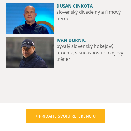
DUŠAN CINKOTA
PAĽO DRAPÁK
slovenský divadelný a filmový
spevák a basgitarista skupiny
herec
Metalinda
IVAN DORNIČ
MAXIME FORTIER
bývalý slovenský hokejový
útočník hokejového tímu iClinic
útočník, v súčasnosti hokejový
Bratislava Capitals
tréner
+ PRIDAJTE SVOJU REFERENCIU