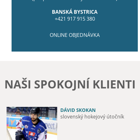
BANSKÁ BYSTRICA
+421 917 915 380
ONLINE OBJEDNÁVKA
NAŠI SPOKOJNÍ KLIENTI
DÁVID SKOKAN
MICHAL ZÁTORSKÝ
slovenský hokejový útočník
12-násobný majster Slovenska v
boxe