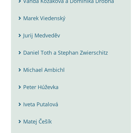
Vanda Kozáková a Dominika Drobná
Marek Viedenský
Jurij Medveděv
Daniel Toth a Stephan Zwierschitz
Michael Ambichl
Peter Húževka
Iveta Putalová
Matej Češík