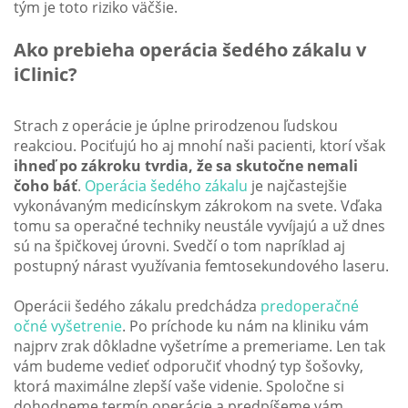
tým je toto riziko väčšie.
Ako prebieha operácia šedého zákalu v
iClinic?
Strach z operácie je úplne prirodzenou ľudskou
reakciou. Pociťujú ho aj mnohí naši pacienti, ktorí však
ihneď po zákroku tvrdia, že sa skutočne nemali
čoho báť
.
Operácia šedého zákalu
je najčastejšie
vykonávaným medicínskym zákrokom na svete. Vďaka
tomu sa operačné techniky neustále vyvíjajú a už dnes
sú na špičkovej úrovni. Svedčí o tom napríklad aj
postupný nárast využívania femtosekundového laseru.
Operácii šedého zákalu predchádza
predoperačné
očné vyšetrenie
. Po príchode ku nám na kliniku vám
najprv zrak dôkladne vyšetríme a premeriame. Len tak
vám budeme vedieť odporučiť vhodný typ šošovky,
ktorá maximálne zlepší vaše videnie. Spoločne si
dohodneme termín operácie a predpíšeme vám