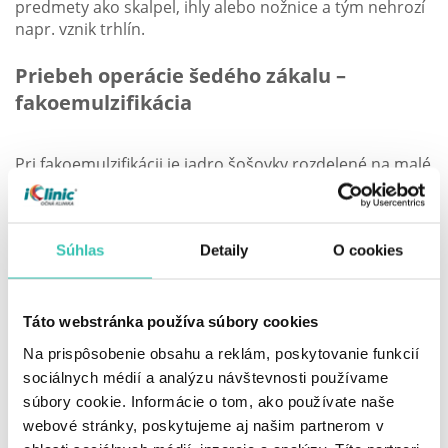
predmety ako skalpel, ihly alebo nožnice a tým nehrozí
napr. vznik trhlín.
Priebeh operácie šedého zákalu –
fakoemulzifikácia
Pri fakoemulzifikácii je jadro šošovky rozdelené na malé
časti a odsaté pomocou ultrazvukom ovládanej kanyly.
Táto technika má výhodu v možnosti uskutočnenia
celej operácie malým rezom, čo znižuje množstvo
pooperačných komplikácií, urýchľuje obnovu zraku a
Súhlas
Detaily
O cookies
skracuje dĺžku výkonu.
Malú ranku netreba zašívať, oko vám po operácii
Táto webstránka používa súbory cookies
prelepíme obväzom a vy môžete približne po hodine
Na prispôsobenie obsahu a reklám, poskytovanie funkcií
odísť domov. Na druhý deň je potrebné prísť na
sociálnych médií a analýzu návštevnosti používame
kontrolu, kde vám oko odlepíme. Vy si po operácii
súbory cookie. Informácie o tom, ako používate naše
budete do očí aplikovať špeciálne kvapky po dobu
webové stránky, poskytujeme aj našim partnerom v
troch - štyroch týždňov a zrak si chrániť slnečnými