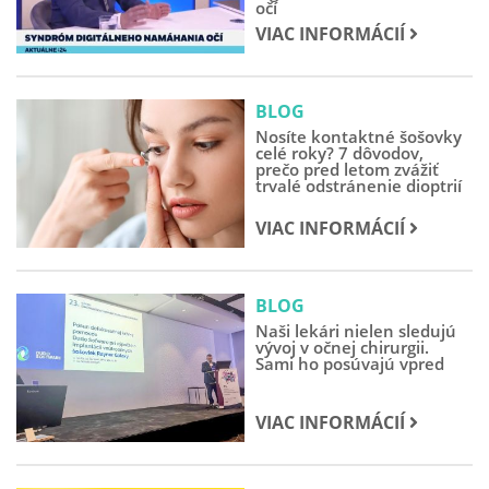
očí
VIAC INFORMÁCIÍ
BLOG
Nosíte kontaktné šošovky
celé roky? 7 dôvodov,
prečo pred letom zvážiť
trvalé odstránenie dioptrií
VIAC INFORMÁCIÍ
BLOG
Naši lekári nielen sledujú
vývoj v očnej chirurgii.
Sami ho posúvajú vpred
VIAC INFORMÁCIÍ