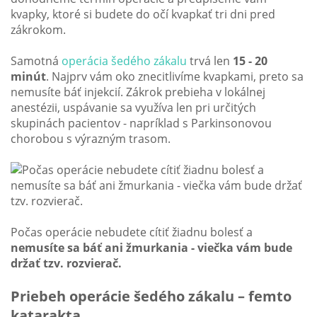
kvapky, ktoré si budete do očí kvapkať tri dni pred
zákrokom.
Samotná
operácia šedého zákalu
trvá len
15 - 20
minút
. Najprv vám oko znecitlivíme kvapkami, preto sa
nemusíte báť injekcií. Zákrok prebieha v lokálnej
anestézii, uspávanie sa využíva len pri určitých
skupinách pacientov - napríklad s Parkinsonovou
chorobou s výrazným trasom.
Počas operácie nebudete cítiť žiadnu bolesť a
nemusíte sa báť ani žmurkania - viečka vám bude
držať tzv. rozvierač.
Priebeh operácie šedého zákalu – femto
katarakta