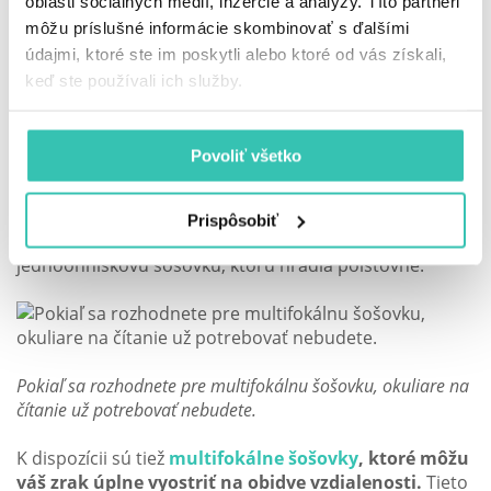
okuliarmi.
oblasti sociálnych médií, inzercie a analýzy. Títo partneri
môžu príslušné informácie skombinovať s ďalšími
Čo sa bude diať s vaším zrakom po
údajmi, ktoré ste im poskytli alebo ktoré od vás získali,
operácii?
keď ste používali ich služby.
Výsledok operácie by ste mali
vidieť už na druhý deň
.
Povoliť všetko
Po operácii šedého zákalu sa zväčša úplne upraví
zaostrovanie na jednu vzdialenosť - pacienti vidia ostro
do diaľky, no na čítanie musia nosiť okuliare. Toto platí,
Prispôsobiť
pokiaľ sa rozhodnete pre monofokálnu, čiže
jednoohniskovú šošovku, ktorú hradia poisťovne.
Pokiaľ sa rozhodnete pre multifokálnu šošovku, okuliare na
čítanie už potrebovať nebudete.
K dispozícii sú tiež
multifokálne šošovky
, ktoré môžu
váš zrak úplne vyostriť na obidve vzdialenosti.
Tieto