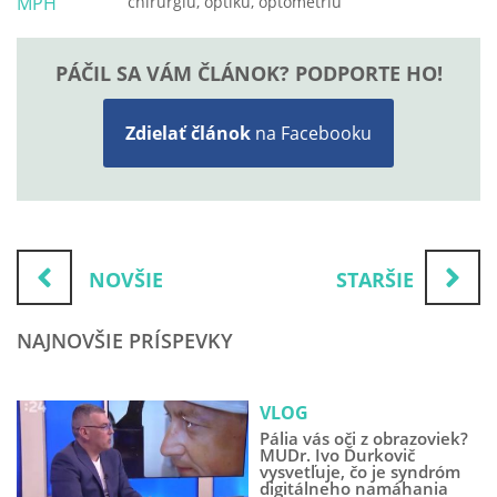
chirurgiu, optiku, optometriu
PÁČIL SA VÁM ČLÁNOK? PODPORTE HO!
Zdielať článok
na Facebooku
NOVŠIE
STARŠIE
NAJNOVŠIE PRÍSPEVKY
VLOG
Pália vás oči z obrazoviek?
MUDr. Ivo Ďurkovič
vysvetľuje, čo je syndróm
digitálneho namáhania