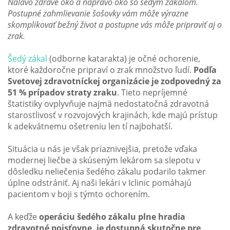
Naľavo zdravé oko a napravo oko so šedým zákalom.
Postupné zahmlievanie šošovky vám môže výrazne
skomplikovať bežný život a postupne vás môže pripraviť aj o
zrak.
Šedý zákal
(odborne katarakta) je očné ochorenie,
ktoré každoročne pripraví o zrak množstvo ľudí.
Podľa
Svetovej zdravotníckej organizácie je zodpovedný za
51 % prípadov straty zraku
. Tieto nepríjemné
štatistiky ovplyvňuje najmä nedostatočná zdravotná
starostlivosť v rozvojových krajinách, kde majú prístup
k adekvátnemu ošetreniu len tí najbohatší.
Situácia u nás je však priaznivejšia, pretože vďaka
modernej liečbe a skúseným lekárom sa slepotu v
dôsledku neliečenia šedého zákalu podarilo takmer
úplne odstrániť. Aj naši lekári v Iclinic pomáhajú
pacientom v boji s týmto ochorením.
A keďže
operáciu šedého zákalu plne hradia
zdravotné poisťovne, je dostupná skutočne pre