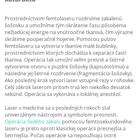
Prostredníctvom femtolaseru rozdrvíme zakalenú
šošovku a umožníme tým skrátenie času pôsobenia
nežiadúcej energie na vnútroočné tkanivá, čím výrazne
skrátime pooperačné hojenie. Pomocou pulzov
femtolaseru sa vytvoria v tkanive malé bublinky,
prostredníctvom ktorých dochádza k separácii častí
tkaniva. Operácia tak umožní veľmi presné a šetrné
vytvorenie otvoru v puzdre šošovky (kapsulotómia) a
následne jej šetrné rozdrvenie (fragmentácia šošovky).
Ako posledný krok vytvorí laser vstupné rezy v rohovke.
Celý zákrok laserom pritom trvá len niekoľko desiatok
sekúnd. Operácia sa vykonáva v lokálnej anestézií.
Laser v medicíne sa v posledných rokoch stal
univerzálnym nástrojom a symbolom presnosti.
Operácia šedého zákalu
pomocou femtosekundového
laseru je preto oproti klasickej operácii presnejšia a
šetrnejšia. Počas operácie sa nepoužívajú ostré