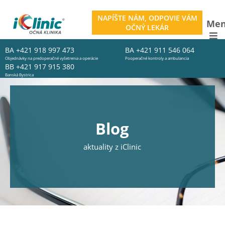
NAPÍŠTE NÁM, ODPOVIE VÁM
Me
OČNÝ LEKÁR
BA
+421 918 997 473
BA
+421 911 546 064
Objednávky na predoperačné vyšetrenia a operácie
Pooperačné kontroly a ambulancia
BB
+421 917 915 380
Banská Bystrica
Blog
aktuality z iClinic