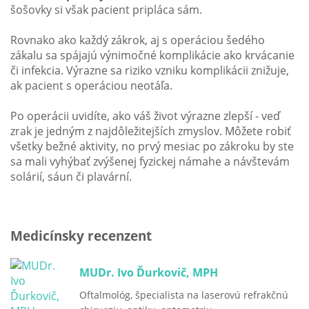
šošovky si však pacient pripláca sám.
Rovnako ako každý zákrok, aj s operáciou šedého
zákalu sa spájajú výnimočné komplikácie ako krvácanie
či infekcia. Výrazne sa riziko vzniku komplikácii znižuje,
ak pacient s operáciou neotáľa.
Po operácii uvidíte, ako váš život výrazne zlepší - veď
zrak je jedným z najdôležitejších zmyslov. Môžete robiť
všetky bežné aktivity, no prvý mesiac po zákroku by ste
sa mali vyhýbať zvýšenej fyzickej námahe a návštevám
solárií, sáun či plavární.
Medicínsky recenzent
MUDr. Ivo Ďurkovič, MPH
Oftalmológ, špecialista na laserovú refrakčnú