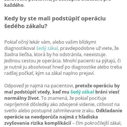
každého
.
Kedy by ste mali podstúpiť operáciu
šedého zákalu?
Pokiaľ očný lekár vám, alebo vašim blízkymi
diagnostikoval
šedý zákal
, pravdepodobne už viete, že
žiadna liečba, ktorá by ho odstránila, neexistuje.
Jedinou cestou je operácia. Mnohí pacienti sa pýtajú, či
je nutné ju absolvovať hneď po diagnostike alebo treba
radšej počkať, kým sa zákal naplno prejaví.
Odpoveď je najmä na pacientovi,
pretože operáciu by
mal podstúpiť vtedy, keď mu
šedý zákal
bráni viesť
normálny život
. To znamená, že pokiaľ pociťuje
nepríjemné dôsledky ako zdvojené videnie, citlivosť na
svetlo alebo postupné zahmlievanie zraku.
Odkladanie
operácie sa neodporúča najmä z hľadiska
zvyšovania rizika komplikácií
– čím pokročilejší zákal,