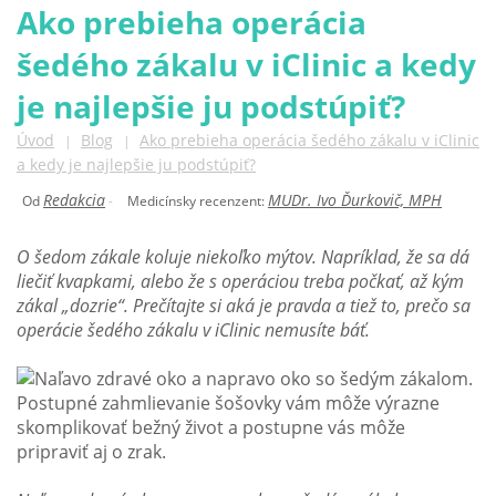
Ako prebieha operácia
šedého zákalu v iClinic a kedy
je najlepšie ju podstúpiť?
Úvod
Blog
Ako prebieha operácia šedého zákalu v iClinic
|
|
a kedy je najlepšie ju podstúpiť?
Redakcia
MUDr. Ivo Ďurkovič, MPH
Od
-
Medicínsky recenzent:
O šedom zákale koluje niekoľko mýtov. Napríklad, že sa dá
liečiť kvapkami, alebo že s operáciou treba počkať, až kým
zákal „dozrie“. Prečítajte si aká je pravda a tiež to, prečo sa
operácie šedého zákalu v iClinic nemusíte báť.