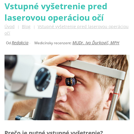
Vstupné vyšetrenie pred
laserovou operáciou očí
Úvod
Blog
Vstupné vyšetrenie pred laserovou operáciou
|
|
očí
Redakcia
MUDr. Ivo Ďurkovič, MPH
Od
-
Medicínsky recenzent:
Prečo je nutné vstupné vyšetrenie?