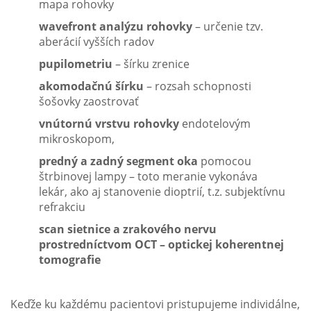
mapa rohovky
wavefront analýzu rohovky
– určenie tzv.
aberácií vyšších radov
pupilometriu
– šírku zrenice
akomodačnú šírku
– rozsah schopnosti
šošovky zaostrovať
vnútornú vrstvu rohovky
endotelovým
mikroskopom,
predný a zadný segment oka
pomocou
štrbinovej lampy – toto meranie vykonáva
lekár, ako aj stanovenie dioptrií, t.z. subjektívnu
refrakciu
scan sietnice a zrakového nervu
prostredníctvom OCT – optickej koherentnej
tomografie
Keďže ku každému pacientovi pristupujeme individálne,