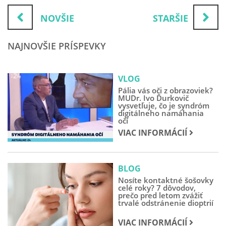
NOVŠIE
STARŠIE
NAJNOVŠIE PRÍSPEVKY
VLOG
Pália vás oči z obrazoviek?
MUDr. Ivo Ďurkovič
vysvetľuje, čo je syndróm
digitálneho namáhania
očí
VIAC INFORMÁCIÍ
BLOG
Nosíte kontaktné šošovky
celé roky? 7 dôvodov,
prečo pred letom zvážiť
trvalé odstránenie dioptrií
VIAC INFORMÁCIÍ