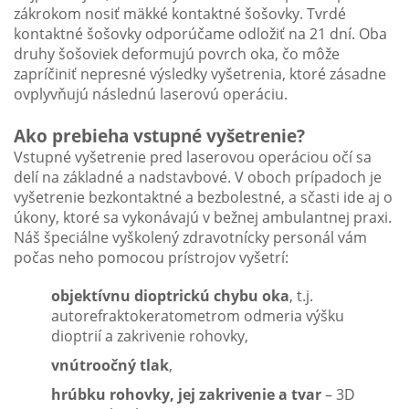
zákrokom nosiť mäkké kontaktné šošovky. Tvrdé
kontaktné šošovky odporúčame odložiť na 21 dní. Oba
druhy šošoviek deformujú povrch oka, čo môže
zapríčiniť nepresné výsledky vyšetrenia, ktoré zásadne
ovplyvňujú následnú laserovú operáciu.
Ako prebieha vstupné vyšetrenie?
Vstupné vyšetrenie pred laserovou operáciou očí sa
delí na základné a nadstavbové. V oboch prípadoch je
vyšetrenie bezkontaktné a bezbolestné, a sčasti ide aj o
úkony, ktoré sa vykonávajú v bežnej ambulantnej praxi.
Náš špeciálne vyškolený zdravotnícky personál vám
počas neho pomocou prístrojov vyšetrí:
objektívnu dioptrickú chybu oka
, t.j.
autorefraktokeratometrom odmeria výšku
dioptrií a zakrivenie rohovky,
vnútroočný tlak
,
hrúbku rohovky, jej zakrivenie a tvar
– 3D