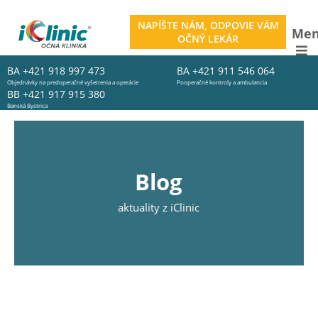
NAPÍŠTE NÁM, ODPOVIE VÁM
Me
OČNÝ LEKÁR
BA
+421 918 997 473
BA
+421 911 546 064
Objednávky na predoperačné vyšetrenia a operácie
Pooperačné kontroly a ambulancia
BB
+421 917 915 380
Banská Bystrica
Blog
aktuality z iClinic