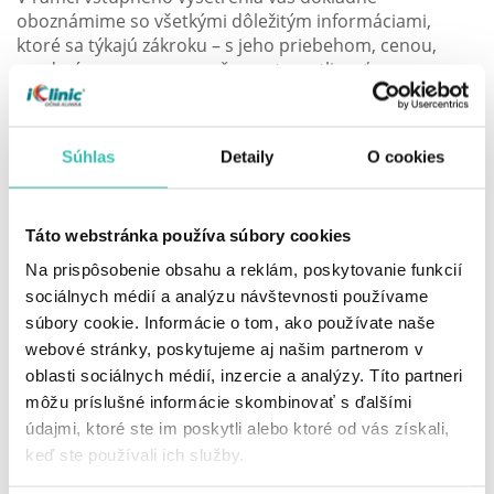
oboznámime so všetkými dôležitým informáciami,
ktoré sa týkajú zákroku – s jeho priebehom, cenou,
predprípravou, pooperačnou starostlivosťou a
podobne. Ku každému klientovi pristupuje náš tím
špecialistov individuálne, aby sme dosiahli vždy čo
najlepší výsledok a aby ste od nás odchádzali spokojní.
Súhlas
Detaily
O cookies
Ak by ste mali dodatočné otázky, neváhajte nás
kontaktovať. Vaša dôvera a zdravie je u nás na prvom
mieste.
Táto webstránka používa súbory cookies
Na prispôsobenie obsahu a reklám, poskytovanie funkcií
sociálnych médií a analýzu návštevnosti používame
súbory cookie. Informácie o tom, ako používate naše
Medicínsky recenzent
webové stránky, poskytujeme aj našim partnerom v
oblasti sociálnych médií, inzercie a analýzy. Títo partneri
MUDr. Ivo Ďurkovič, MPH
môžu príslušné informácie skombinovať s ďalšími
Oftalmológ, špecialista na laserovú refrakčnú
údajmi, ktoré ste im poskytli alebo ktoré od vás získali,
chirurgiu, optiku, optometriu
keď ste používali ich služby.