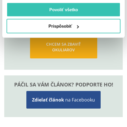
Povoliť všetko
MÁTE O OPERÁCIU ZÁUJEM?
Objednajte sa na konzultáciu alebo samotné
Prispôsobiť
vyšetrenie ešte dnes.
CHCEM SA ZBAVIŤ
OKULIAROV
PÁČIL SA VÁM ČLÁNOK? PODPORTE HO!
Zdielať článok
na Facebooku