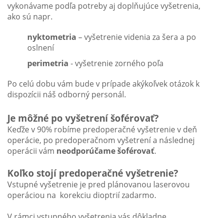
vykonávame podľa potreby aj doplňujúce vyšetrenia,
ako sú napr.
nyktometria
– vyšetrenie videnia za šera a po
oslnení
perimetria
- vyšetrenie zorného poľa
Po celú dobu vám bude v prípade akýkoľvek otázok k
dispozícii náš odborný personál.
Je môžné po vyšetrení šoférovať?
Keďže v 90% robíme predoperačné vyšetrenie v deň
operácie, po predoperačnom vyšetrení a následnej
operácii vám
neodporúčame šoférovať
.
Koľko stojí predoperačné vyšetrenie?
Vstupné vyšetrenie je pred plánovanou laserovou
operáciou na korekciu dioptrií zadarmo.
V rámci vstupného vyšetrenia vás dôkladne