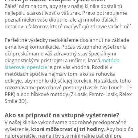
Záleží nám na tom, aby ste v našej klinike dostali tú
najlepšiu starostlivosť o váš zrak. Preto potrebujeme
poznať nielen vaše dioptrie, ale aj mnoho ďalších
detailov a faktorov, ktoré ovplyvňujú zdravie vašich očí.
Perfektné výsledky nedokážeme dosiahnuť na základe
e-mailovej komunikácie. Počas vstupného vyšetrenia
očí preskúmame váš zdravotný stav špeciálnymi
diagnostickými prístrojmi a určíme, ktorá
metóda
laserovej operácie
je pre vás vhodná. Rozdiel v
metódach spočíva najmä v tom, ako sa rohovka
odkryje, aby mohlo dôjsť k jej korekcii. Na základe toho
rozoznávame povrchové postupy (Lasek, No Touch - TE
PRK) alebo hĺbkové metódy (Z-Lasik, Femto-Lasik, Relex
Smile 3D).
Ako sa pripraviť na vstupné vyšetrenie?
V našej klinike vykonávame podrobné predoperačné
vyšetrenie,
ktoré môže trvať aj tri hodiny
. Aby bolo čo
najpresnejšie, nemali by ste minimálne päť dní pre