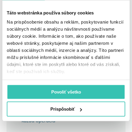
Dr. Nataliia Zhaboiedova, MD, PhD. (UA)
Táto webstránka používa súbory cookies
MUDr. Martin Lichvár
Na prispôsobenie obsahu a reklám, poskytovanie funkcií
sociálnych médií a analýzu návštevnosti používame
súbory cookie. Informácie o tom, ako používate naše
Inovácie
webové stránky, poskytujeme aj našim partnerom v
oblasti sociálnych médií, inzercie a analýzy. Títo partneri
Technológie
môžu príslušné informácie skombinovať s ďalšími
údajmi, ktoré ste im poskytli alebo ktoré od vás získali,
keď ste používali ich služby.
Norlase ECHO – revolúcia v laserovej liečbe
sietnice a glaukómu
Povoliť všetko
Nový laser VISUMAX 800: rýchlejšia,
pohodlnejšia a presnejšia operácia očí
Prispôsobiť
®
Mikroskop OPMI LUMERA
700 od ZEISS pre
každú operáciu