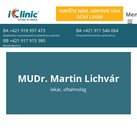
NAPÍŠTE NÁM, ODPOVIE VÁM
Me
OČNÝ LEKÁR
BA
+421 918 997 473
BA
+421 911 546 064
Objednávky na predoperačné vyšetrenia a operácie
Pooperačné kontroly a ambulancia
BB
+421 917 915 380
Banská Bystrica
MUDr. Martin Lichvár
lekár, oftalmológ