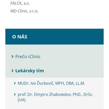
FALCK, a.s.
MD Clinic, s.r.o.
O NÁS
Prečo iClinic
Lekársky tím
MUDr. Ivo Ďurkovič, MPH, DBA, LL.M.
prof. Dr. Dmytro Zhaboiedov, PhD., DrSc.
(UA)