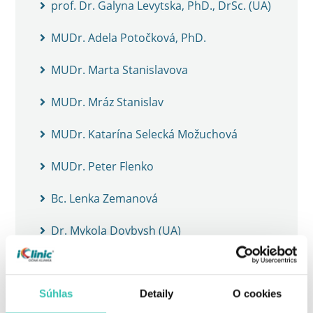
prof. Dr. Galyna Levytska, PhD., DrSc. (UA)
MUDr. Adela Potočková, PhD.
MUDr. Marta Stanislavova
MUDr. Mráz Stanislav
MUDr. Katarína Selecká Možuchová
MUDr. Peter Flenko
Bc. Lenka Zemanová
Dr. Mykola Dovbysh (UA)
Dr. Olena Goncharova (UA)
Súhlas
Dr. Sergej Gavryluk (UA)
Detaily
O cookies