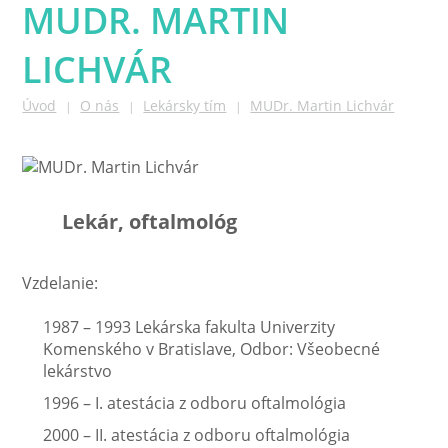
MUDR. MARTIN
LICHVÁR
Úvod
O nás
Lekársky tím
MUDr. Martin Lichvár
|
|
|
Lekár, oftalmológ
Vzdelanie:
1987 – 1993 Lekárska fakulta Univerzity
Komenského v Bratislave, Odbor: Všeobecné
lekárstvo
1996 – I. atestácia z odboru oftalmológia
2000 – II. atestácia z odboru oftalmológia