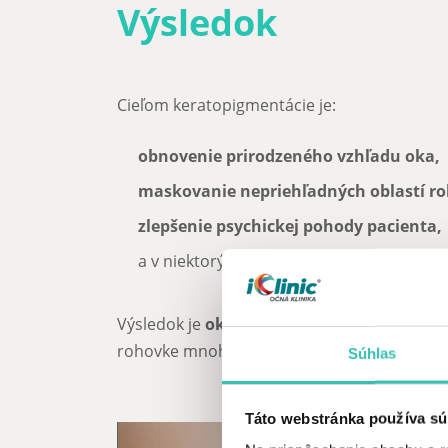
Výsledok
Cieľom keratopigmentácie je:
obnovenie prirodzeného vzhľadu oka,
maskovanie nepriehľadných oblastí r
zlepšenie psychickej pohody pacienta,
a v niektorých prípadoch aj
zníženie citl
Výsledok je
okamžite viditeľný
a dlhodobý. 
rohovke mnoho rokov, bez potreby ďalších 
Súhlas
Táto webstránka používa sú