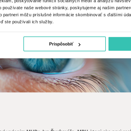
eklám, poskytovanie funkcií sociálnych médií a analýzu návšte
o používate naše webové stránky, poskytujeme aj našim partner
to partneri môžu príslušné informácie skombinovať s ďalšími údaj
ď ste používali ich služby.
Prispôsobiť