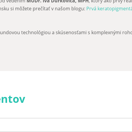
 pod vedením
MUDr. Iva Ďurkoviča, MPH
, ktorý ako prvý rea
sku si môžete prečítať v našom blogu:
Prvá keratopigmentác
kundovou technológiou a skúsenosťami s komplexnými roho
entov