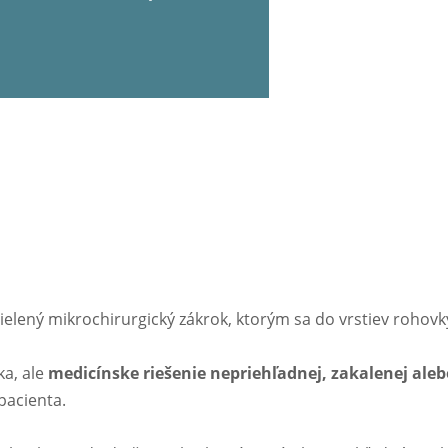
lený mikrochirurgický zákrok, ktorým sa do vrstiev rohovky
ka, ale
medicínske riešenie nepriehľadnej, zakalenej ale
pacienta.