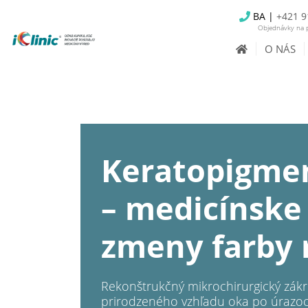
BA |
+421 9
Objednávky na p
O NÁS
Keratopigme
– medicínske 
zmeny farby
Rekonštrukčný mikrochirurgický zák
prirodzeného vzhľadu oka po úrazoc