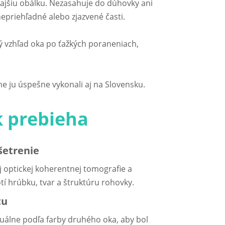
nkajšiu obálku. Nezasahuje do dúhovky ani
nepriehľadné alebo zjazvené časti.
ý vzhľad oka po ťažkých poraneniach,
me ju úspešne vykonali aj na Slovensku.
k prebieha
šetrenie
 optickej koherentnej tomografie a
 hrúbku, tvar a štruktúru rohovky.
tu
duálne podľa farby druhého oka, aby bol