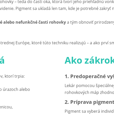
rohovky – teda do časti oka, ktorá tvorí jeho priehľadnú vo
 videnie. Pigment sa ukladá len tam, kde je potrebné zakryť 
 alebo nefunkčné časti rohovky
a tým obnoviť prirodzen
strednej Európe, ktoré túto techniku realizujú – a ako prví s
ná
Ako zákro
1. Predoperačné vy
 ktorí trpia:
Lekár pomocou špeciálnej
o úrazoch alebo
rohovkových máp zhodnotí
2. Príprava pigmen
nicou,
Pigment sa vyberá indivi