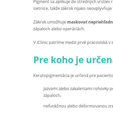
Pigment sa aplikuje do stredných vrstiev 
sietnice, takže zákrok nijako neovplyvňuje
Zákrok umožňuje
maskovať nepriehľadné
zápaloch alebo operáciách.
V iClinic patríme medzi prvé pracoviská v 
Pre koho je urče
Keratopigmentácia je určená pre pacientov,
jazvami alebo zakaleniami rohovky p
zápaloch,
nefunkčnou alebo deformovanou zre