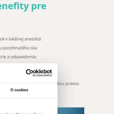
nefity pre
ok v lokálnej anestézii
du postihnutého oka
trie a sebavedomia
k
nimálne riziká
i s dlhoročnou mikrochirurgickou praxou
O cookies