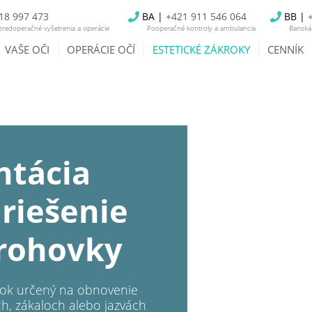
18 997 473
BA |
+421 911 546 064
BB |
redoperačné vyšetrenia a operácie
Pooperačné kontroly a ambulancia
Banská 
VAŠE OČI
OPERÁCIE OČÍ
ESTETICKÉ ZÁKROKY
CENNÍK
ntácia
riešenie
 rohovky
rok určený na obnovenie
h, zákaloch alebo jazvách