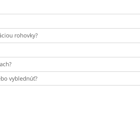
áciou rohovky?
iach?
ebo vyblednúť?