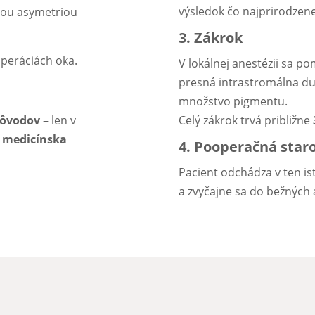
výsledok čo najprirodzene
nou asymetriou
3. Zákrok
peráciách oka.
V lokálnej anestézii sa 
presná intrastromálna dut
množstvo pigmentu.
dôvodov
– len v
Celý zákrok trvá približne
a medicínska
4. Pooperačná staro
Pacient odchádza v ten i
a zvyčajne sa do bežných 