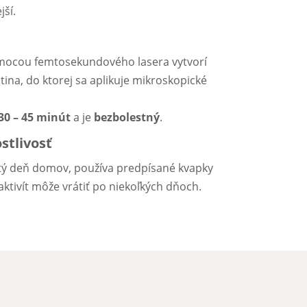
jší.
pomocou femtosekundového lasera vytvorí
ina, do ktorej sa aplikuje mikroskopické
30 – 45 minút
a je
bezbolestný
.
stlivosť
stý deň domov, používa predpísané kvapky
aktivít môže vrátiť po niekoľkých dňoch.