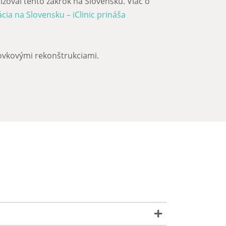
lizoval tento zákrok na Slovensku. Viac o
ia na Slovensku – iClinic prináša
vkovými rekonštrukciami.