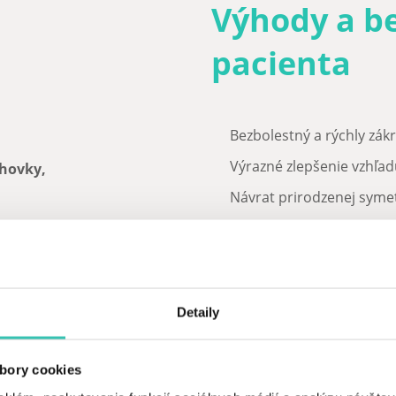
Výhody a be
pacienta
Bezbolestný a rýchly zákr
Výrazné zlepšenie vzhľa
ohovky,
Návrat prirodzenej syme
Trvalý a stabilný výsledo
ivosti na svetlo (fotofóbie)
.
Žiadna hospitalizácia, mi
Pigment ostáva stabilný v
Vykonávané špecialistam
úprav.
Detaily
bory cookies