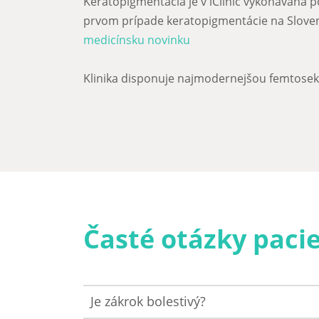
Keratopigmentácia je v iClinic vykonávaná
prvom prípade keratopigmentácie na Sloven
medicínsku novinku
Klinika disponuje najmodernejšou femtose
Časté otázky paci
Je zákrok bolestivý?