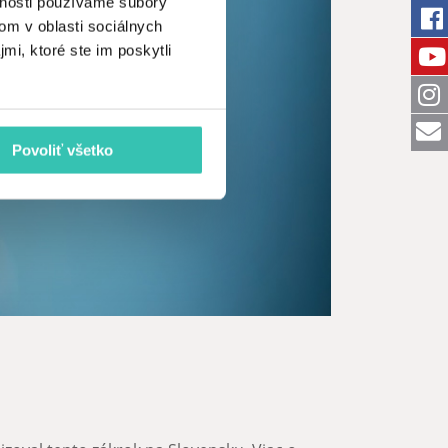
vnosti používame súbory
om v oblasti sociálnych
mi, ktoré ste im poskytli
Povoliť všetko