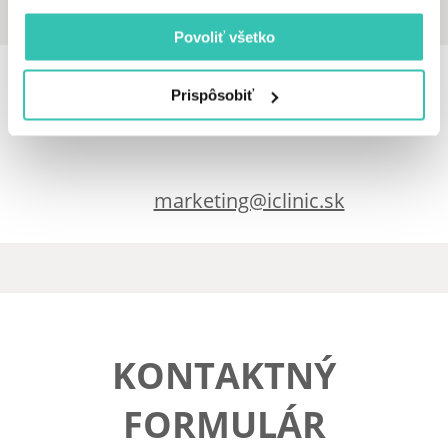
Povoliť všetko
Marketingové oddelenie
Prispôsobiť
marketing@iclinic.sk
KONTAKTNÝ
FORMULÁR