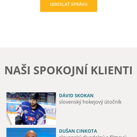
NAŠI SPOKOJNÍ KLIENTI
DÁVID SKOKAN
MICHAL ZÁTORSKÝ
slovenský hokejový útočník
12-násobný majster Slovenska v
boxe
DUŠAN CINKOTA
PAĽO DRAPÁK