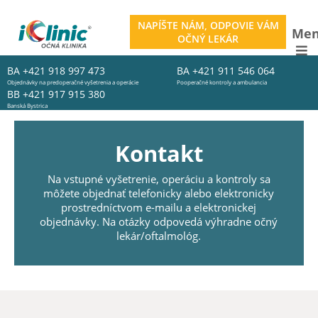
NAPÍŠTE NÁM, ODPOVIE VÁM
Me
OČNÝ LEKÁR
BA
+421 918 997 473
BA
+421 911 546 064
Objednávky na predoperačné vyšetrenia a operácie
Pooperačné kontroly a ambulancia
BB
+421 917 915 380
Banská Bystrica
Kontakt
Na vstupné vyšetrenie, operáciu a kontroly sa
môžete objednať telefonicky alebo elektronicky
prostredníctvom e-mailu a elektronickej
objednávky. Na otázky odpovedá výhradne očný
lekár/oftalmológ.