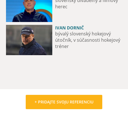
slovenský divadelný a filmový
spevák a basgitarista skupiny
herec
Metalinda
IVAN DORNIČ
MAXIME FORTIER
bývalý slovenský hokejový
útočník hokejového tímu iClinic
útočník, v súčasnosti hokejový
Bratislava Capitals
tréner
+ PRIDAJTE SVOJU REFERENCIU