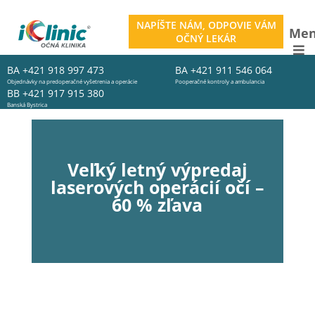
NAPÍŠTE NÁM, ODPOVIE VÁM
Me
OČNÝ LEKÁR
BA
+421 918 997 473
BA
+421 911 546 064
Objednávky na predoperačné vyšetrenia a operácie
Pooperačné kontroly a ambulancia
BB
+421 917 915 380
Banská Bystrica
Veľký letný výpredaj
laserových operácií očí –
60 % zľava