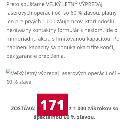
Preto spúšťame VEĽKÝ LETNÝ VÝPREDAJ
laserových operácií očí so 60 % zľavou, platný
len pre prvých 1 000 záujemcov, ktorí odošlú
nezáväzný kontaktný formulár s heslom. Ide o
mimoriadnu akciu s limitovanou kapacitou. Po
naplnení kapacity sa ponuka okamžite končí,
bez garancie predĺženia.
171
ZOSTÁVA:
z 1 000 zákrokov so
špeciálnou 60 % zľavou.