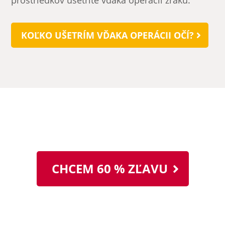
prostriedkov ušetríte vďaka operácii zraku.
KOĽKO UŠETRÍM VĎAKA OPERÁCII OČÍ?
CHCEM 60 % ZĽAVU