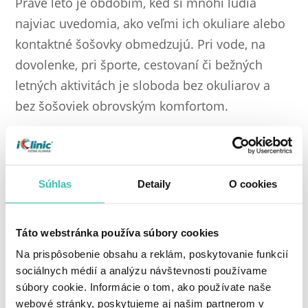
Práve leto je obdobím, keď si mnohí ľudia
najviac uvedomia, ako veľmi ich okuliare alebo
kontaktné šošovky obmedzujú. Pri vode, na
dovolenke, pri športe, cestovaní či bežných
letných aktivitách je sloboda bez okuliarov a
bez šošoviek obrovským komfortom.
Mnohí pacienti majú počas leta viac priestoru
naplánovať si termín zákroku aj čas na
Súhlas
Detaily
O cookies
zotavenie. Výsledok operácie potom môžu
začať využívať prakticky okamžite – ešte počas
aktuálnej sezóny, nie až niekedy v budúcnosti.
Táto webstránka používa súbory cookies
Na prispôsobenie obsahu a reklám, poskytovanie funkcií
Zároveň platí, že to, čo ľudia často odkladajú na
sociálnych médií a analýzu návštevnosti používame
súbory cookie. Informácie o tom, ako používate naše
„neskôr“, sa po lete zvyčajne opäť posunie.
webové stránky, poskytujeme aj našim partnerom v