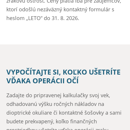
zrakovú ostrosť. Ceny platia iba pre záujemcov,
ktorí odošlú nezáväzný kontaktný formulár s
heslom „LETO“ do 31. 8. 2026.
VYPOČÍTAJTE SI, KOĽKO UŠETRÍTE
VĎAKA OPERÁCII OČÍ
Zadajte do pripravenej kalkulačky svoj vek,
odhadovanú výšku ročných nákladov na
dioptrické okuliare či kontaktné šošovky a sami
budete prekvapený, koľko finančných