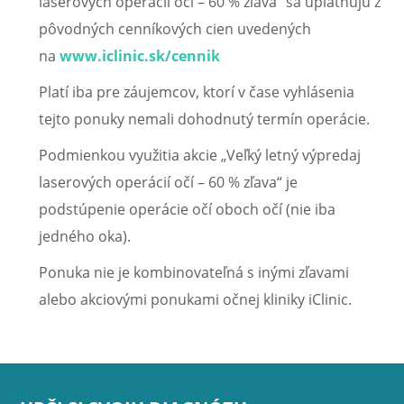
laserových operácií očí – 60 % zľava“ sa uplatňujú z
pôvodných cenníkových cien uvedených
na
www.iclinic.sk/cennik
Platí iba pre záujemcov, ktorí v čase vyhlásenia
tejto ponuky nemali dohodnutý termín operácie.
Podmienkou využitia akcie „Veľký letný výpredaj
laserových operácií očí – 60 % zľava“ je
podstúpenie operácie očí oboch očí (nie iba
jedného oka).
Ponuka nie je kombinovateľná s inými zľavami
alebo akciovými ponukami očnej kliniky iClinic.