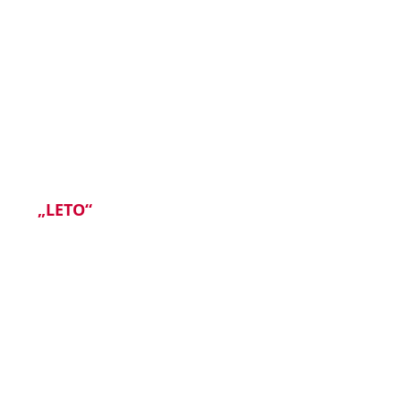
HESLO NA ZÍSKANIE 60 %
VÝPREDAJOVEJ ZĽAVY NA
OPERÁCIU OČÍ:
„LETO“