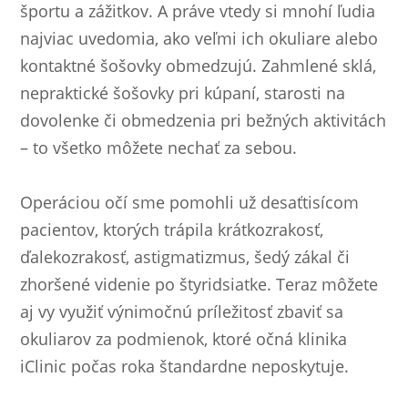
športu a zážitkov. A práve vtedy si mnohí ľudia
najviac uvedomia, ako veľmi ich okuliare alebo
kontaktné šošovky obmedzujú. Zahmlené sklá,
nepraktické šošovky pri kúpaní, starosti na
dovolenke či obmedzenia pri bežných aktivitách
– to všetko môžete nechať za sebou.
Operáciou očí sme pomohli už desaťtisícom
pacientov, ktorých trápila krátkozrakosť,
ďalekozrakosť, astigmatizmus, šedý zákal či
zhoršené videnie po štyridsiatke. Teraz môžete
aj vy využiť výnimočnú príležitosť zbaviť sa
okuliarov za podmienok, ktoré očná klinika
iClinic počas roka štandardne neposkytuje.