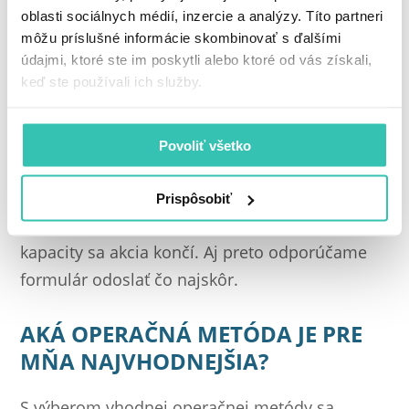
Príde pracovný kolotoč, škola, povinnosti a
oblasti sociálnych médií, inzercie a analýzy. Títo partneri
ďalšie mesiace ubehnú bez zmeny. Ak o
môžu príslušné informácie skombinovať s ďalšími
operácii očí uvažujete už dlhšie, práve teraz
údajmi, ktoré ste im poskytli alebo ktoré od vás získali,
keď ste používali ich služby.
môže byť ten správny moment urobiť
rozhodnutie.
Povoliť všetko
Navyše ide o mimoriadnu výpredajovú ponuku
so 60 % zľavou, ktorú očná klinika iClinic počas
Prispôsobiť
roka štandardne neposkytuje. Po naplnení
kapacity sa akcia končí. Aj preto odporúčame
formulár odoslať čo najskôr.
AKÁ OPERAČNÁ METÓDA JE PRE
MŇA NAJVHODNEJŠIA?
S výberom vhodnej operačnej metódy sa