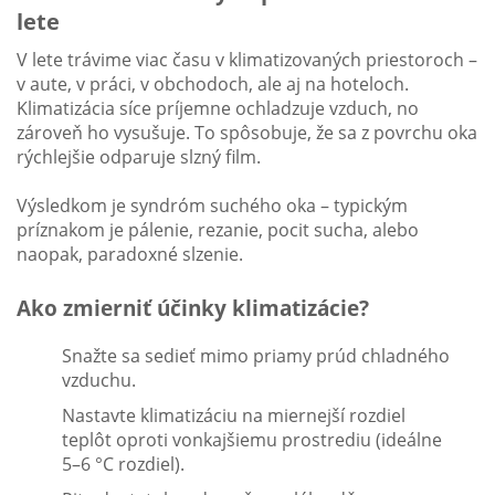
lete
V lete trávime viac času v klimatizovaných priestoroch –
v aute, v práci, v obchodoch, ale aj na hoteloch.
Klimatizácia síce príjemne ochladzuje vzduch, no
zároveň ho vysušuje. To spôsobuje, že sa z povrchu oka
rýchlejšie odparuje slzný film.
Výsledkom je syndróm suchého oka – typickým
príznakom je pálenie, rezanie, pocit sucha, alebo
naopak, paradoxné slzenie.
Ako zmierniť účinky klimatizácie?
Snažte sa sedieť mimo priamy prúd chladného
vzduchu.
Nastavte klimatizáciu na miernejší rozdiel
teplôt oproti vonkajšiemu prostrediu (ideálne
5–6 °C rozdiel).