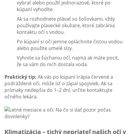
vybrať alebo použiť jednorazové, ktoré po
kúpaní vyhodíte.
Ak sa rozhodnete plávať so šošovkami, vždy
používajte plavecké okuliare, ktoré zabránia
kontaktu očí s vodou.
Po kúpaní si oči jemne opláchnite čistou vodou
alebo použite umelé slzy.
Vyhnite sa šúchaniu očí, najmä ak máte pocit,
že sa vám do nich dostala voda.
Praktický tip:
Ak vás po kúpaní trápia červené a
podráždené oči, môže ísť o zápal spojiviek. Ak sa
príznaky nezlepšia do 1–2 dní, určite kontaktujte
očného lekára.
Klimatizácia – tichý nepriateľ našich očí v