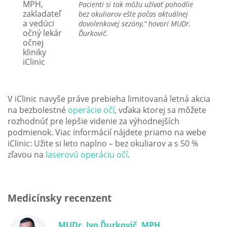
Pacienti si tak môžu užívať pohodlie
bez okuliarov ešte počas aktuálnej
dovolenkovej sezóny,“ hovorí MUDr.
Ďurkovič.
V iClinic navyše práve prebieha limitovaná letná akcia
na bezbolestné
operácie očí
, vďaka ktorej sa môžete
rozhodnúť pre lepšie videnie za výhodnejších
podmienok. Viac informácií nájdete priamo na webe
iClinic: Užite si leto naplno – bez okuliarov a s 50 %
zľavou na
laserovú operáciu očí
.
Medicínsky recenzent
MUDr. Ivo Ďurkovič, MPH