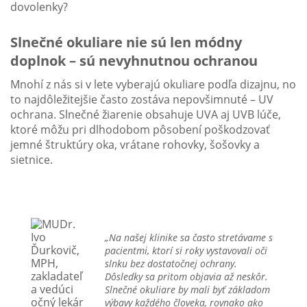
Slnečné okuliare nie sú len módny
doplnok – sú nevyhnutnou ochranou
Mnohí z nás si v lete vyberajú okuliare podľa dizajnu, no
to najdôležitejšie často zostáva nepovšimnuté – UV
ochrana. Slnečné žiarenie obsahuje UVA aj UVB lúče,
ktoré môžu pri dlhodobom pôsobení poškodzovať
jemné štruktúry oka, vrátane rohovky, šošovky a
sietnice.
„Na našej klinike sa často stretávame s
pacientmi, ktorí si roky vystavovali oči
slnku bez dostatočnej ochrany.
Dôsledky sa pritom objavia až neskôr.
Slnečné okuliare by mali byť základom
výbavy každého človeka, rovnako ako