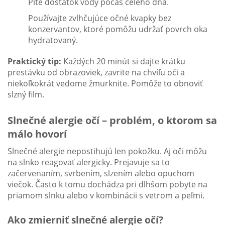
Pite dostatok vody počas celého dňa.
Používajte zvlhčujúce očné kvapky bez
konzervantov, ktoré pomôžu udržať povrch oka
hydratovaný.
Praktický tip:
Každých 20 minút si dajte krátku
prestávku od obrazoviek, zavrite na chvíľu oči a
niekoľkokrát vedome žmurknite. Pomôže to obnoviť
slzný film.
Slnečné alergie očí – problém, o ktorom sa
málo hovorí
Slnečné alergie nepostihujú len pokožku. Aj oči môžu
na slnko reagovať alergicky. Prejavuje sa to
začervenaním, svrbením, slzením alebo opuchom
viečok. Často k tomu dochádza pri dlhšom pobyte na
priamom slnku alebo v kombinácii s vetrom a peľmi.
Ako zmierniť slnečné alergie očí?