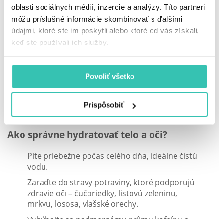
oblasti sociálnych médií, inzercie a analýzy. Títo partneri
môžu príslušné informácie skombinovať s ďalšími
údajmi, ktoré ste im poskytli alebo ktoré od vás získali,
„Veľa ľudí si ani neuvedomuje, že pocit
keď ste používali ich služby.
suchých očí môže byť priamo spojený s
nedostatkom tekutín v tele. Stačí začať
piť viac vody a problém sa často
výrazne zmierni,“ odporúča MUDr.
Povoliť všetko
Ďurkovič.
Prispôsobiť
Ako správne hydratovať telo a oči?
Pite priebežne počas celého dňa, ideálne čistú
vodu.
Zaraďte do stravy potraviny, ktoré podporujú
zdravie očí – čučoriedky, listovú zeleninu,
mrkvu, lososa, vlašské orechy.