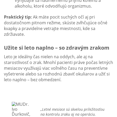
Vyhýbajte sa nadmernému príjmu kofeínu a
alkoholu, ktoré odvodňujú organizmus.
Praktický tip:
Ak máte pocit suchých očí aj pri
dostatočnom pitnom režime, skúste zvlhčujúce očné
kvapky a pravidelne vetrajte miestnosti, kde sa
zdržiavate.
Užite si leto naplno – so zdravým zrakom
Leto je ideálny čas nielen na oddych, ale aj na
starostlivosť o zrak. Mnohí pacienti práve počas letných
mesiacov využívajú viac voľného času na preventívne
vyšetrenie alebo sa rozhodnú zbaviť okuliarov a užiť si
leto naplno – bez obmedzení.
„Letné mesiace sú skvelou príležitosťou
na kontrolu zraku aj na operáciu.