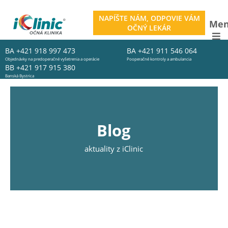
NAPÍŠTE NÁM, ODPOVIE VÁM
Me
OČNÝ LEKÁR
BA
+421 918 997 473
BA
+421 911 546 064
Objednávky na predoperačné vyšetrenia a operácie
Pooperačné kontroly a ambulancia
BB
+421 917 915 380
Banská Bystrica
Blog
aktuality z iClinic