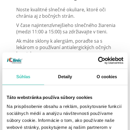
Noste kvalitné slnečné okuliare, ktoré oči
chránia aj z bočných strán.
V čase najintenzívnejšieho slnečného žiarenia
(medzi 11:00 a 15:00) sa zdržiavajte v tieni.
Ak máte sklony k alergiám, poraďte sa s
lekárom o používaní antialergických očných
kvapiek.
Praktický tip:
Pri miernych príznakoch pomôžu aj
chladivé obklady, ktoré upokoja podráždenie.
Súhlas
Detaily
O cookies
Hydratácia – záchrana pre vaše oči v
horúčavách
Táto webstránka používa súbory cookies
V lete naše telo stráca viac tekutín, a to ovplyvňuje aj
Na prispôsobenie obsahu a reklám, poskytovanie funkcií
kvalitu slzného filmu. Ak pijeme málo, oči môžu byť
sociálnych médií a analýzu návštevnosti používame
suché, podráždené a častejšie slzia.
súbory cookie. Informácie o tom, ako používate naše
webové stránky, poskytujeme aj našim partnerom v