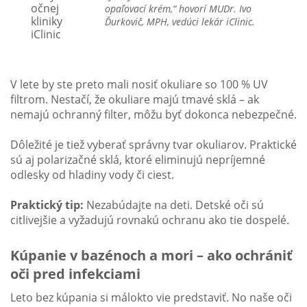
opaľovací krém,“ hovorí MUDr. Ivo
Ďurkovič, MPH, vedúci lekár iClinic.
V lete by ste preto mali nosiť okuliare so 100 % UV
filtrom. Nestačí, že okuliare majú tmavé sklá – ak
nemajú ochranný filter, môžu byť dokonca nebezpečné.
Dôležité je tiež vyberať správny tvar okuliarov. Praktické
sú aj polarizačné sklá, ktoré eliminujú nepríjemné
odlesky od hladiny vody či ciest.
Praktický tip:
Nezabúdajte na deti. Detské oči sú
citlivejšie a vyžadujú rovnakú ochranu ako tie dospelé.
Kúpanie v bazénoch a mori – ako ochrániť
oči pred infekciami
Leto bez kúpania si málokto vie predstaviť. No naše oči