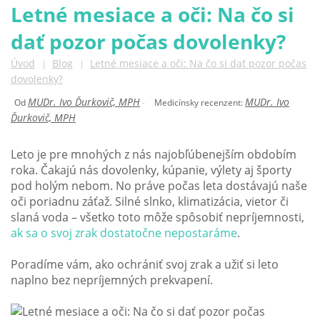
Letné mesiace a oči: Na čo si
dať pozor počas dovolenky?
Úvod
Blog
Letné mesiace a oči: Na čo si dať pozor počas
|
|
dovolenky?
MUDr. Ivo Ďurkovič, MPH
MUDr. Ivo
Od
-
Medicínsky recenzent:
Ďurkovič, MPH
Leto je pre mnohých z nás najobľúbenejším obdobím
roka. Čakajú nás dovolenky, kúpanie, výlety aj športy
pod holým nebom. No práve počas leta dostávajú naše
oči poriadnu záťaž. Silné slnko, klimatizácia, vietor či
slaná voda – všetko toto môže spôsobiť nepríjemnosti,
ak sa o svoj zrak dostatočne nepostaráme
.
Poradíme vám, ako ochrániť svoj zrak a užiť si leto
naplno bez nepríjemných prekvapení.