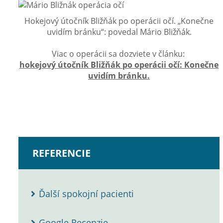
Hokejový útočník Bližňák po operácii očí. „Konečne
uvidím bránku“: povedal Mário Bližňák.
Viac o operácii sa dozviete v článku:
hokejový útočník Bližňák po operácii očí: Konečne
uvidím bránku.
REFERENCIE
Ďalší spokojní pacienti
Google Recenzie