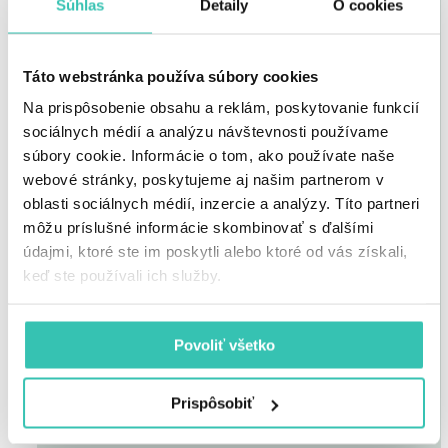
Michael Ty Wishart
Súhlas
Detaily
O cookies
Denisa Vyšňovská
Táto webstránka používa súbory cookies
Na prispôsobenie obsahu a reklám, poskytovanie funkcií
Marko Borároš
sociálnych médií a analýzu návštevnosti používame
súbory cookie. Informácie o tom, ako používate naše
Robert Kovařík
webové stránky, poskytujeme aj našim partnerom v
oblasti sociálnych médií, inzercie a analýzy. Títo partneri
môžu príslušné informácie skombinovať s ďalšími
Ján Galamboš
údajmi, ktoré ste im poskytli alebo ktoré od vás získali,
keď ste používali ich služby.
Zdeno Cíger
Povoliť všetko
Eva Cifrová
Prispôsobiť
Jan Dlouhý