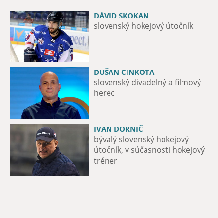
DÁVID SKOKAN
MICHAL ZÁTORSKÝ
slovenský hokejový útočník
12-násobný majster Slovenska v
boxe
DUŠAN CINKOTA
PAĽO DRAPÁK
slovenský divadelný a filmový
spevák a basgitarista skupiny
herec
Metalinda
IVAN DORNIČ
MAXIME FORTIER
bývalý slovenský hokejový
útočník hokejového tímu iClinic
útočník, v súčasnosti hokejový
Bratislava Capitals
tréner