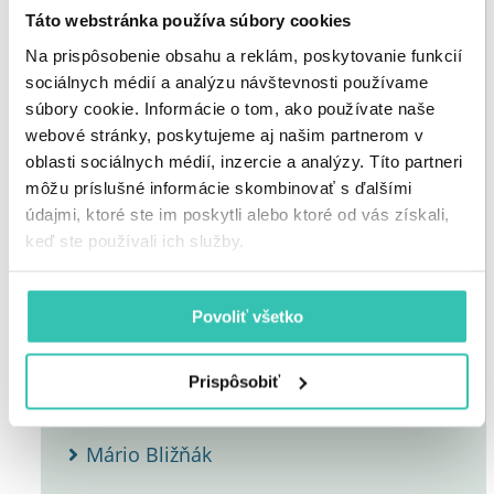
Marko Borároš
Táto webstránka používa súbory cookies
Na prispôsobenie obsahu a reklám, poskytovanie funkcií
Robert Kovařík
sociálnych médií a analýzu návštevnosti používame
súbory cookie. Informácie o tom, ako používate naše
Ján Galamboš
webové stránky, poskytujeme aj našim partnerom v
oblasti sociálnych médií, inzercie a analýzy. Títo partneri
môžu príslušné informácie skombinovať s ďalšími
Zdeno Cíger
údajmi, ktoré ste im poskytli alebo ktoré od vás získali,
keď ste používali ich služby.
Eva Cifrová
Povoliť všetko
Jan Dlouhý
Prispôsobiť
Štefan Bláha
Mário Bližňák