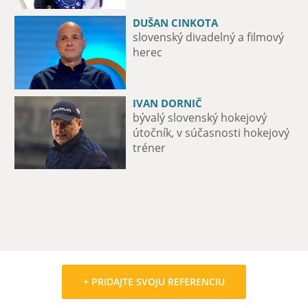
DUŠAN CINKOTA
PAĽO DRAPÁK
slovenský divadelný a filmový
spevák a basgitarista skupiny
herec
Metalinda
IVAN DORNIČ
MAXIME FORTIER
bývalý slovenský hokejový
útočník hokejového tímu iClinic
útočník, v súčasnosti hokejový
Bratislava Capitals
tréner
+ PRIDAJTE SVOJU REFERENCIU