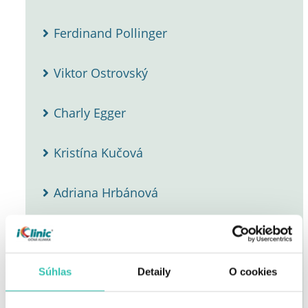
Ferdinand Pollinger
Viktor Ostrovský
Charly Egger
Kristína Kučová
Adriana Hrbánová
Michael Ty Wishart
Denisa Vyšňovská
Súhlas
Detaily
O cookies