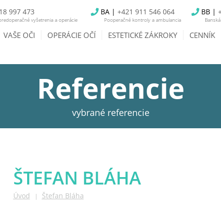
18 997 473
BA |
+421 911 546 064
BB |
redoperačné vyšetrenia a operácie
Pooperačné kontroly a ambulancia
Banská 
VAŠE OČI
OPERÁCIE OČÍ
ESTETICKÉ ZÁKROKY
CENNÍK
Referencie
vybrané referencie
ŠTEFAN BLÁHA
Úvod
Štefan Bláha
|