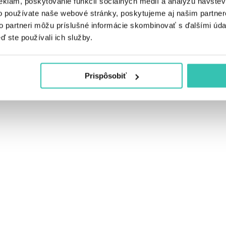
eklám, poskytovanie funkcií sociálnych médií a analýzu návšte
o používate naše webové stránky, poskytujeme aj našim partner
to partneri môžu príslušné informácie skombinovať s ďalšími údaj
ď ste používali ich služby.
Prispôsobiť