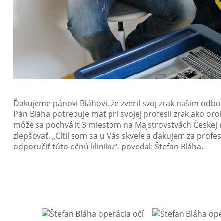
Ďakujeme pánovi Bláhovi, že zveril svoj zrak našim odborn
Pán Bláha potrebuje mať pri svojej profesii zrak ako orol
môže sa pochváliť 3 miestom na Majstrovstvách Českej r
zlepšovať. „Cítil som sa u Vás skvele a ďakujem za prof
odporučiť túto očnú kliniku“, povedal: Štefan Bláha.