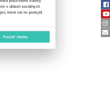
vnosti používame súbory
om v oblasti sociálnych
mi, ktoré ste im poskytli
Povoliť všetko