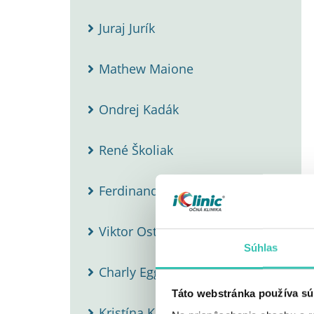
Juraj Jurík
Mathew Maione
Ondrej Kadák
René Školiak
Ferdinand Pollinger
Viktor Ostrovský
Súhlas
Charly Egger
Táto webstránka používa sú
Kristína Kučová