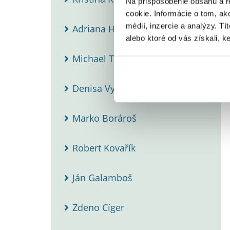
Na prispôsobenie obsahu a r
cookie. Informácie o tom, ak
médií, inzercie a analýzy. Tí
Adriana Hrbánová
alebo ktoré od vás získali, ke
Michael Ty Wishart
Denisa Vyšňovská
Marko Borároš
Robert Kovařík
Ján Galamboš
Zdeno Cíger