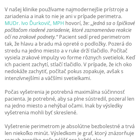
V našej klinike používame najmodernejšie prístroje a
zariadenia a inak to nie je ani v prípade perimetra.
MUDr. Ivo Ďurkovič, MPH
hovorí, že:
„Jedná sa o špičkové
počítačom riadené zariadenie, ktoré zaznamenáva reakcie
očí na zrakové podnety.“
Pacient sedí pred perimetrom
tak, že hlavu a bradu má opreté o podložky. Pozerá do
stredu na jedno miesto a v ruke drží tlačidlo. Počítač
vysiela zrakové impulzy vo forme rôznych svetielok. Keď
ich pacient zachytí, stlačí tlačidlo. V prípade, že ich oko
nedokáže zachytiť, počítač pokus zopakuje, avšak s
intenzívnejšími a väčšími svetielkami.
Počas vyšetrenia je potrebná maximálna súčinnosť
pacienta. Je potrebné, aby sa plne sústredil, pozeral len
na jedno miesto a nehýbal očami. Inak by výsledky
vyšetrenia mohli byť skreslené.
Vyšetrenie perimetrom je absolútne bezbolestné a trvá
len niekoľko minút. Výsledkom je graf, ktorý znázorňuje
rozsah zorného poľa zvlášť pre každé oko.