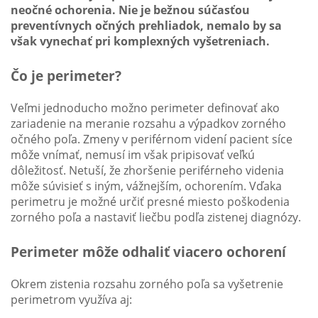
neočné ochorenia. Nie je bežnou súčasťou
preventívnych očných prehliadok, nemalo by sa
však vynechať pri komplexných vyšetreniach.
Čo je perimeter?
Veľmi jednoducho možno perimeter definovať ako
zariadenie na meranie rozsahu a výpadkov zorného
očného poľa. Zmeny v periférnom videní pacient síce
môže vnímať, nemusí im však pripisovať veľkú
dôležitosť. Netuší, že zhoršenie periférneho videnia
môže súvisieť s iným, vážnejším, ochorením. Vďaka
perimetru je možné určiť presné miesto poškodenia
zorného poľa a nastaviť liečbu podľa zistenej diagnózy.
Perimeter môže odhaliť viacero ochorení
Okrem zistenia rozsahu zorného poľa sa vyšetrenie
perimetrom využíva aj: