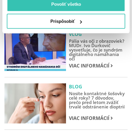
Povoliť všetko
NAJNOVŠIE PRÍSPEVKY
Prispôsobiť
VLOG
Pália vás oči z obrazoviek?
MUDr. Ivo Ďurkovič
vysvetľuje, čo je syndróm
digitálneho namáhania
očí
VIAC INFORMÁCIÍ
BLOG
Nosíte kontaktné šošovky
celé roky? 7 dôvodov,
prečo pred letom zvážiť
trvalé odstránenie dioptrií
VIAC INFORMÁCIÍ