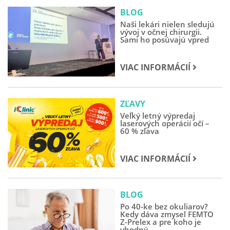
BLOG
Naši lekári nielen sledujú
vývoj v očnej chirurgii.
Sami ho posúvajú vpred
VIAC INFORMÁCIÍ
ZĽAVY
Veľký letný výpredaj
laserových operácií očí –
60 % zľava
VIAC INFORMÁCIÍ
BLOG
Po 40-ke bez okuliarov?
Kedy dáva zmysel FEMTO
Z-Prelex a pre koho je
vhodný