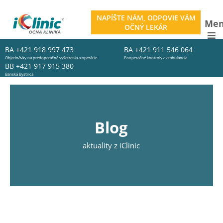
NAPÍŠTE NÁM, ODPOVIE VÁM
Me
OČNÝ LEKÁR
BA
+421 918 997 473
BA
+421 911 546 064
Objednávky na predoperačné vyšetrenia a operácie
Pooperačné kontroly a ambulancia
BB
+421 917 915 380
Banská Bystrica
Blog
aktuality z iClinic