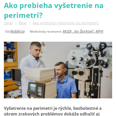
Ako prebieha vyšetrenie na
perimetri?
Úvod
Blog
Ako prebieha vyšetrenie na perimetri?
|
|
Redakcia
MUDr. Ivo Ďurkovič, MPH
Od
-
Medicínsky recenzent:
Vyšetrenie na perimetri je rýchle, bezbolestné a
okrem zrakových problémov dokáže odhaliť aj