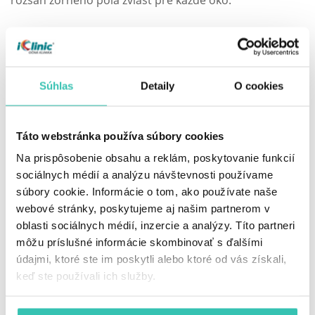
Medicínsky recenzent
Súhlas
Detaily
O cookies
MUDr. Ivo Ďurkovič, MPH
Oftalmológ, špecialista na laserovú refrakčnú
chirurgiu, optiku, optometriu
Táto webstránka používa súbory cookies
Na prispôsobenie obsahu a reklám, poskytovanie funkcií
sociálnych médií a analýzu návštevnosti používame
PÁČIL SA VÁM ČLÁNOK? PODPORTE HO!
súbory cookie. Informácie o tom, ako používate naše
webové stránky, poskytujeme aj našim partnerom v
Zdielať článok
na Facebooku
oblasti sociálnych médií, inzercie a analýzy. Títo partneri
môžu príslušné informácie skombinovať s ďalšími
údajmi, ktoré ste im poskytli alebo ktoré od vás získali,
keď ste používali ich služby.
NOVŠIE
STARŠIE