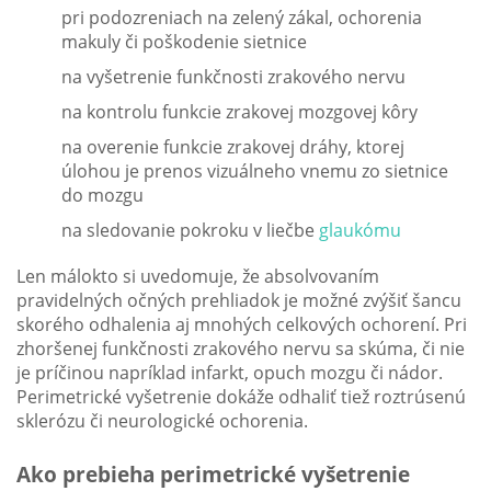
pri podozreniach na zelený zákal, ochorenia
makuly či poškodenie sietnice
na vyšetrenie funkčnosti zrakového nervu
na kontrolu funkcie zrakovej mozgovej kôry
na overenie funkcie zrakovej dráhy, ktorej
úlohou je prenos vizuálneho vnemu zo sietnice
do mozgu
na sledovanie pokroku v liečbe
glaukómu
Len málokto si uvedomuje, že absolvovaním
pravidelných očných prehliadok je možné zvýšiť šancu
skorého odhalenia aj mnohých celkových ochorení. Pri
zhoršenej funkčnosti zrakového nervu sa skúma, či nie
je príčinou napríklad infarkt, opuch mozgu či nádor.
Perimetrické vyšetrenie dokáže odhaliť tiež roztrúsenú
sklerózu či neurologické ochorenia.
Ako prebieha perimetrické vyšetrenie