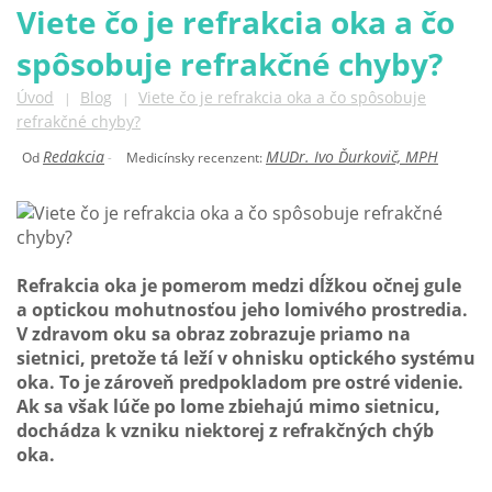
Viete čo je refrakcia oka a čo
spôsobuje refrakčné chyby?
Úvod
Blog
Viete čo je refrakcia oka a čo spôsobuje
|
|
refrakčné chyby?
Redakcia
MUDr. Ivo Ďurkovič, MPH
Od
-
Medicínsky recenzent:
Refrakcia oka je pomerom medzi dĺžkou očnej gule
a optickou mohutnosťou jeho lomivého prostredia.
V zdravom oku sa obraz zobrazuje priamo na
sietnici, pretože tá leží v ohnisku optického systému
oka. To je zároveň predpokladom pre ostré videnie.
Ak sa však lúče po lome zbiehajú mimo sietnicu,
dochádza k vzniku niektorej z refrakčných chýb
oka.