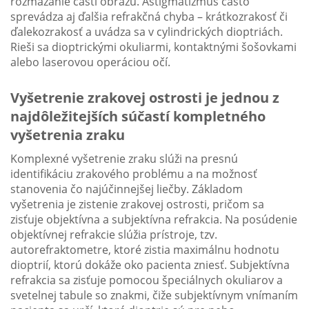
rozmazanie časti obrazu. Astigmatizmus často
sprevádza aj ďalšia refrakčná chyba – krátkozrakosť či
ďalekozrakosť a uvádza sa v cylindrických dioptriách.
Rieši sa dioptrickými okuliarmi, kontaktnými šošovkami
alebo laserovou operáciou očí.
Vyšetrenie zrakovej ostrosti je jednou z
najdôležitejších súčastí kompletného
vyšetrenia zraku
Komplexné vyšetrenie zraku slúži na presnú
identifikáciu zrakového problému a na možnosť
stanovenia čo najúčinnejšej liečby. Základom
vyšetrenia je zistenie zrakovej ostrosti, pričom sa
zisťuje objektívna a subjektívna refrakcia. Na posúdenie
objektívnej refrakcie slúžia prístroje, tzv.
autorefraktometre, ktoré zistia maximálnu hodnotu
dioptrií, ktorú dokáže oko pacienta zniesť. Subjektívna
refrakcia sa zisťuje pomocou špeciálnych okuliarov a
svetelnej tabule so znakmi, čiže subjektívnym vnímaním