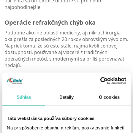
pacienta sa určí, ktoré dioptrie sú pre neho
najpohodlnejšie.
Operácie refrakčných chýb oka
Podobne ako iné oblasti medicíny, aj mikrochirurgia
oka prešla za posledných 20 rokov obrovským vývojom.
Napriek tomu, že sú ešte stále, najmä kvôli cenovej
dostupnosti, používané aj viaceré z tradičných
operačných metód, s modernými sa príliš porovnávať
nedajú.
Operácie najnovšími metódami tretej generácie
prebiehajú vnútri rohovky, sú tak pre oko jemnejšie,
šetrnejšie s minimálnym rizikom pooperačných
Súhlas
Detaily
O cookies
komplikácií a kratšou dobou hojenia v porovnaní s
povrchovými metódami.
Najmodernejšou metódou, ktorá sa používa pre trvalú
Táto webstránka používa súbory cookies
korekciu astigmatizmu a krátkozrakosti je ReLEx SMILE
Na prispôsobenie obsahu a reklám, poskytovanie funkcií
3D
. Ide o bezbolestnú a rýchlu - približne 15 minútovú,