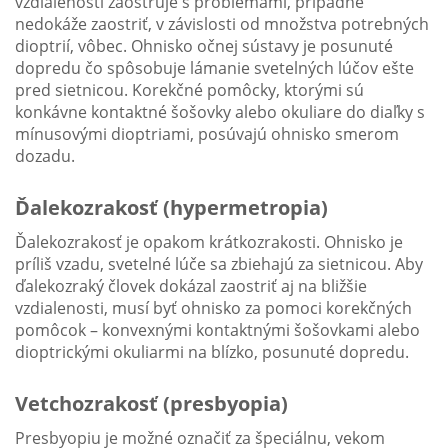
vzdialenosti zaostruje s problémami, prípadne
nedokáže zaostriť, v závislosti od množstva potrebných
dioptrií, vôbec. Ohnisko očnej sústavy je posunuté
dopredu čo spôsobuje lámanie svetelných lúčov ešte
pred sietnicou. Korekčné pomôcky, ktorými sú
konkávne kontaktné šošovky alebo okuliare do diaľky s
mínusovými dioptriami, posúvajú ohnisko smerom
dozadu.
Ďalekozrakosť (hypermetropia)
Ďalekozrakosť je opakom krátkozrakosti. Ohnisko je
príliš vzadu, svetelné lúče sa zbiehajú za sietnicou. Aby
ďalekozraký človek dokázal zaostriť aj na bližšie
vzdialenosti, musí byť ohnisko za pomoci korekčných
pomôcok – konvexnými kontaktnými šošovkami alebo
dioptrickými okuliarmi na blízko, posunuté dopredu.
Vetchozrakosť (presbyopia)
Presbyopiu je možné označiť za špeciálnu, vekom