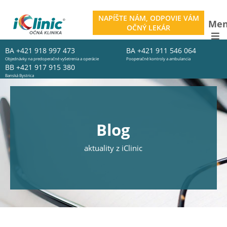
NAPÍŠTE NÁM, ODPOVIE VÁM
Me
OČNÝ LEKÁR
BA
+421 918 997 473
BA
+421 911 546 064
Objednávky na predoperačné vyšetrenia a operácie
Pooperačné kontroly a ambulancia
BB
+421 917 915 380
Banská Bystrica
Blog
aktuality z iClinic