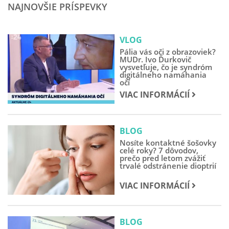
NAJNOVŠIE PRÍSPEVKY
VLOG
Pália vás oči z obrazoviek?
MUDr. Ivo Ďurkovič
vysvetľuje, čo je syndróm
digitálneho namáhania
očí
VIAC INFORMÁCIÍ
BLOG
Nosíte kontaktné šošovky
celé roky? 7 dôvodov,
prečo pred letom zvážiť
trvalé odstránenie dioptrií
VIAC INFORMÁCIÍ
BLOG