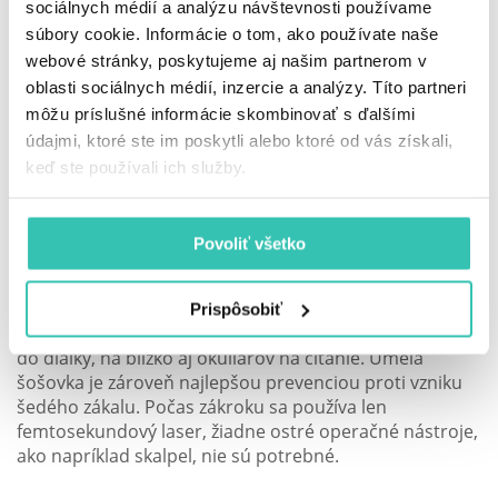
sociálnych médií a analýzu návštevnosti používame
operáciu, pri ktorej sa pomocou laseru vytvorí vo
súbory cookie. Informácie o tom, ako používate naše
vnútri rohovky lentikula, ktorá sa vyberie von cez len
webové stránky, poskytujeme aj našim partnerom v
približne 2 mm veľký rez. Pri operácii sa nepoužíva
excimerový laser, ktorý páli rohovku, zákrok je tak
oblasti sociálnych médií, inzercie a analýzy. Títo partneri
maximálne bezpečný a videnie sa ustáli už po pár
môžu príslušné informácie skombinovať s ďalšími
hodinách po operácii.
údajmi, ktoré ste im poskytli alebo ktoré od vás získali,
keď ste používali ich služby.
Na riešenie presbyopie sa používajú väčšinou metódy,
ktorých podstatou je výmena pôvodnej opotrebovanej
šošovky za novú, umelú. Medzi najšpičkovejšie metódy
Povoliť všetko
súčasnosti môžeme zaradiť napríklad
metódu FEMTO
Z-Prelex
, pri ktorej sa do oka voperuje trifokálna
šošovka. Vďaka nej pacient uvidí kvalitne do všetkých
Prispôsobiť
vzdialeností, navždy sa tak zbaví dioptrických okuliarov
do diaľky, na blízko aj okuliarov na čítanie. Umelá
šošovka je zároveň najlepšou prevenciou proti vzniku
šedého zákalu. Počas zákroku sa používa len
femtosekundový laser, žiadne ostré operačné nástroje,
ako napríklad skalpel, nie sú potrebné.