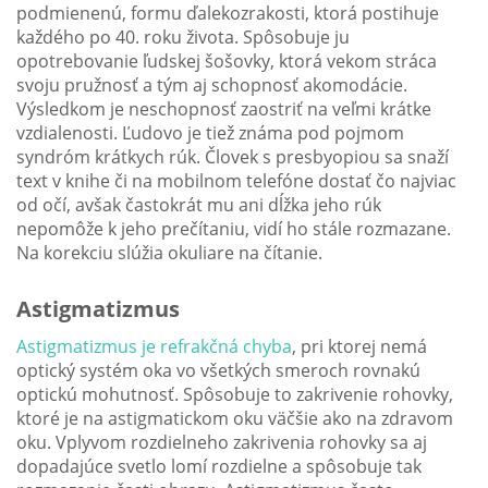
podmienenú, formu ďalekozrakosti, ktorá postihuje
každého po 40. roku života. Spôsobuje ju
opotrebovanie ľudskej šošovky, ktorá vekom stráca
svoju pružnosť a tým aj schopnosť akomodácie.
Výsledkom je neschopnosť zaostriť na veľmi krátke
vzdialenosti. Ľudovo je tiež známa pod pojmom
syndróm krátkych rúk. Človek s presbyopiou sa snaží
text v knihe či na mobilnom telefóne dostať čo najviac
od očí, avšak častokrát mu ani dĺžka jeho rúk
nepomôže k jeho prečítaniu, vidí ho stále rozmazane.
Na korekciu slúžia okuliare na čítanie.
Astigmatizmus
Astigmatizmus je refrakčná chyba
, pri ktorej nemá
optický systém oka vo všetkých smeroch rovnakú
optickú mohutnosť. Spôsobuje to zakrivenie rohovky,
ktoré je na astigmatickom oku väčšie ako na zdravom
oku. Vplyvom rozdielneho zakrivenia rohovky sa aj
dopadajúce svetlo lomí rozdielne a spôsobuje tak