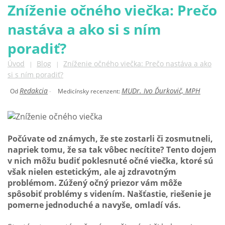
Zníženie očného viečka: Prečo
nastáva a ako si s ním
poradiť?
Úvod
Blog
Zníženie očného viečka: Prečo nastáva a ako
|
|
si s ním poradiť?
Redakcia
MUDr. Ivo Ďurkovič, MPH
Od
-
Medicínsky recenzent:
Počúvate od známych, že ste zostarli či zosmutneli,
napriek tomu, že sa tak vôbec necítite? Tento dojem
v nich môžu budiť poklesnuté očné viečka, ktoré sú
však nielen estetickým, ale aj zdravotným
problémom. Zúžený očný priezor vám môže
spôsobiť problémy s videním. Našťastie, riešenie je
pomerne jednoduché a navyše, omladí vás.