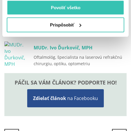
ktoré sa snažia udržať si mladý svieži vzhľad v každom
veku.
Povoliť všetko
Prispôsobiť
Medicínsky recenzent
MUDr. Ivo Ďurkovič, MPH
Oftalmológ, špecialista na laserovú refrakčnú
chirurgiu, optiku, optometriu
PÁČIL SA VÁM ČLÁNOK? PODPORTE HO!
Zdielať článok
na Facebooku