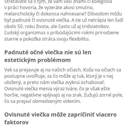
Stretávate sa s tým, že vám vaši známi či kolegovia
v práci hovoria, že vyzeráte akosi smutno,
melancholicky či dokonca nahnevane? Dôvodom môžu
byť padnuté či ovisnuté viečka. A tie už netrápia len ľudí
okolo 50. roku života, ale často už aj tridsiatnikov.
Ľudský organizmus s pribúdajúcimi rokmi prirodzene
starne a pokožka stráca svoju flexibilitu.
Padnuté očné viečka nie sú len
estetickým problémom
Vek sa prejavuje aj na našich očiach. Koža na očiach sa
postupne uvoľňuje, za čo môže aj tuk, ktorý je v nej
uložený, a preto nám viečka zvyknú ochabovať.
Ovisnuté viečka menia výraz tváre, čo je však ešte
horšie, negatívne vplývajú aj na zrak. Zužujú zorné pole,
čo sa prejaví obmedzeným videním.
Ovisnuté viečka môže zapríčiniť viacero
faktorov