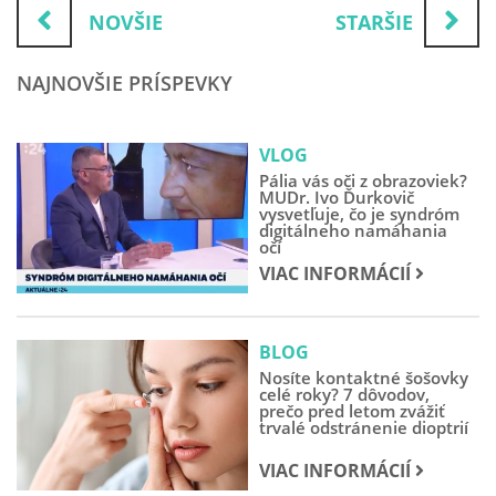
NOVŠIE
STARŠIE
NAJNOVŠIE PRÍSPEVKY
VLOG
Pália vás oči z obrazoviek?
MUDr. Ivo Ďurkovič
vysvetľuje, čo je syndróm
digitálneho namáhania
očí
VIAC INFORMÁCIÍ
BLOG
Nosíte kontaktné šošovky
celé roky? 7 dôvodov,
prečo pred letom zvážiť
trvalé odstránenie dioptrií
VIAC INFORMÁCIÍ