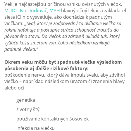
Vek je najčastejšou príčinou vzniku ovisnutých viečok.
MUDr. Ivo Ďurkovič, MPH
hlavný očný lekár a zakladateľ
siete iClinic vysvetľuje, ako dochádza k padnutým
viečkam:
„Sval, ktorý je zodpovedný za dvíhanie viečka sa
rokmi naťahuje a postupne stráca schopnosť vracať s do
pôvodného stavu. Do viečok sa zároveň ukladá tuk, ktorý
vytláča kožu smerom von, čoho následkom vznikajú
padnuté viečka.“
Okrem veku môžu byť spadnuté viečka výsledkom
pôsobenia aj ďalšie rizikové faktory:
poškodenie nervu, ktorý dáva impulz svalu, aby zdvihol
viečko – napríklad následkom úrazom či zranenia hlavy
alebo očí
genetika
životný štýl
používanie kontaktných šošoviek
infekcia na viečku