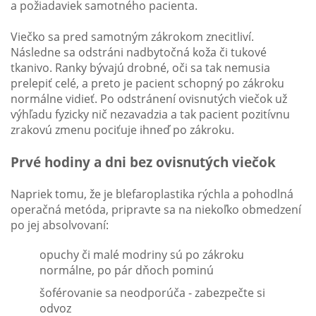
a požiadaviek samotného pacienta.
Viečko sa pred samotným zákrokom znecitliví.
Následne sa odstráni nadbytočná koža či tukové
tkanivo. Ranky bývajú drobné, oči sa tak nemusia
prelepiť celé, a preto je pacient schopný po zákroku
normálne vidieť. Po odstránení ovisnutých viečok už
výhľadu fyzicky nič nezavadzia a tak pacient pozitívnu
zrakovú zmenu pociťuje ihneď po zákroku.
Prvé hodiny a dni bez ovisnutých viečok
Napriek tomu, že je blefaroplastika rýchla a pohodlná
operačná metóda, pripravte sa na niekoľko obmedzení
po jej absolvovaní:
opuchy či malé modriny sú po zákroku
normálne, po pár dňoch pominú
šoférovanie sa neodporúča - zabezpečte si
odvoz