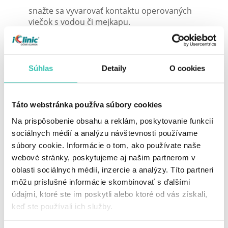
snažte sa vyvarovať kontaktu operovaných
viečok s vodou či mejkapu.
načas vysaďte kontaktné šošovky
dajte si na pár dní oddych od športu či iných
namáhavejších aktivít
Súhlas
Detaily
O cookies
Stehy, ktoré budete mať na viečkach vám v očnej klinike
Táto webstránka používa súbory cookies
približne po 5 – 7 dňoch bezbolestne odstránia. Na
mieste vám po reze zostane iba malá jemná jazvička, no
Na prispôsobenie obsahu a reklám, poskytovanie funkcií
tá sa zvykne po pár týždňoch takmer úplne vytratiť.
sociálnych médií a analýzu návštevnosti používame
súbory cookie. Informácie o tom, ako používate naše
Keď sú padnuté viečka minulosťou
webové stránky, poskytujeme aj našim partnerom v
oblasti sociálnych médií, inzercie a analýzy. Títo partneri
Blefaroplastika býva vo väčšine prípadov veľmi
môžu príslušné informácie skombinovať s ďalšími
efektívna a prináša takmer okamžitý výsledok. Navyše,
údajmi, ktoré ste im poskytli alebo ktoré od vás získali,
omladený vzhľad očí vyvoláva u druhých ľudí pocit, že
má človek priateľskú povahu a že je pozitívne naladený.
keď ste používali ich služby.
Na blefaroplastiku nedajú dopustiť ani svetové hviezdy,