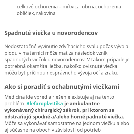
celkové ochorenia – mŕtvica, obrna, ochorenia
obličiek, rakovina
Spadnuté viečka u novorodencov
Nedostatočné vyvinutie zdvíhacieho svalu počas vývoja
plodu v maternici môže mať za následok vznik
spadnutých viečok u novorodencov. V takom prípade je
potrebná okamžitá liečba, nakoľko ovisnuté viečka
môžu byť príčinou nesprávneho vývoja očí a zraku.
Ako si poradiť s ochabnutými viečkami
Medicína ide vpred a riešenie existuje aj na tento
problém.
Blefaroplastika
je ambulantne
vykonávaný chirurgický zákrok, pri ktorom sa
odstraňujú spodné a/alebo horné padnuté viečka.
Môže sa vykonávať samostatne na jednom viečku alebo
aj súčasne na oboch v závislosti od potrieb