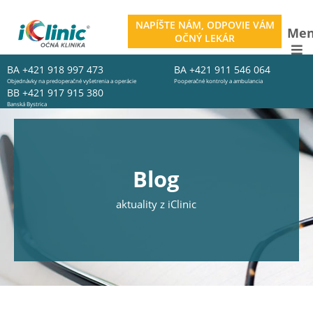
NAPÍŠTE NÁM, ODPOVIE VÁM
Me
OČNÝ LEKÁR
BA
+421 918 997 473
BA
+421 911 546 064
Objednávky na predoperačné vyšetrenia a operácie
Pooperačné kontroly a ambulancia
BB
+421 917 915 380
Banská Bystrica
Blog
aktuality z iClinic