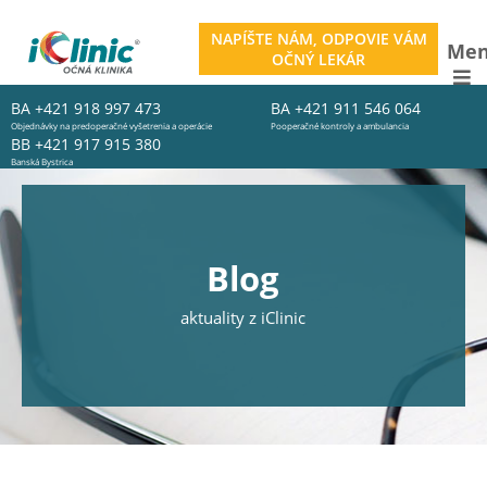
NAPÍŠTE NÁM, ODPOVIE VÁM
Me
OČNÝ LEKÁR
BA
+421 918 997 473
BA
+421 911 546 064
Objednávky na predoperačné vyšetrenia a operácie
Pooperačné kontroly a ambulancia
BB
+421 917 915 380
Banská Bystrica
Blog
aktuality z iClinic