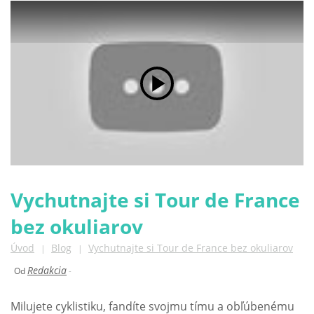
Play Video
Vychutnajte si Tour de France
bez okuliarov
Úvod
Blog
Vychutnajte si Tour de France bez okuliarov
|
|
Redakcia
Od
-
Milujete cyklistiku, fandíte svojmu tímu a obľúbenému