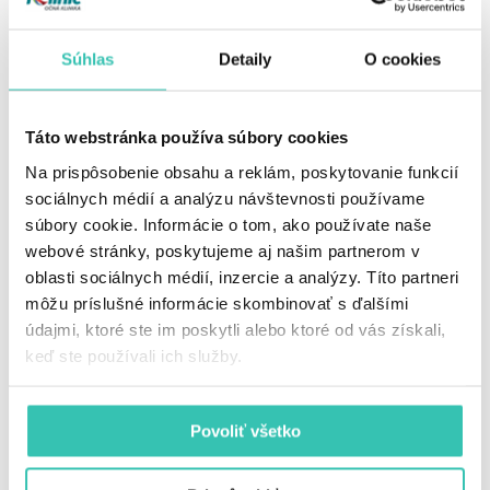
Pália vás oči z obrazoviek?
MUDr. Ivo Ďurkovič
vysvetľuje, čo je syndróm
digitálneho namáhania
Súhlas
Detaily
O cookies
očí
VIAC INFORMÁCIÍ
Táto webstránka používa súbory cookies
BLOG
Na prispôsobenie obsahu a reklám, poskytovanie funkcií
Nosíte kontaktné šošovky
sociálnych médií a analýzu návštevnosti používame
celé roky? 7 dôvodov,
súbory cookie. Informácie o tom, ako používate naše
prečo pred letom zvážiť
trvalé odstránenie dioptrií
webové stránky, poskytujeme aj našim partnerom v
oblasti sociálnych médií, inzercie a analýzy. Títo partneri
VIAC INFORMÁCIÍ
môžu príslušné informácie skombinovať s ďalšími
údajmi, ktoré ste im poskytli alebo ktoré od vás získali,
keď ste používali ich služby.
BLOG
Naši lekári nielen sledujú
vývoj v očnej chirurgii.
Sami ho posúvajú vpred
Povoliť všetko
VIAC INFORMÁCIÍ